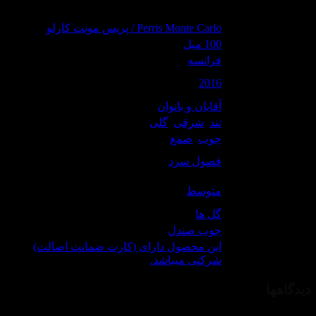
Perris monte carlo Santal du
د:
Perris Monte Carlo / پریس مونت کارلو
م:
100 میل
ا برند:
فرانسه
عرفی
2016
ول:
برای:
آقایان و بانوان
یحه:
تند
,
شرقی
,
گلی
رایحه:
چوب
,
صمغ
 برای
فصول سرد
ل:
اندگاری
متوسط
لن:
ازی:
گل ها
انی:
چوب صندل
این محصول دارای (کارت ضمانت اصالت)
نتی
شرکتی میباشد.