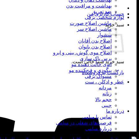
بهداشت و مراقبت بدن
ضد تعریق
حساب کاربری من
لوازم شخصی برقی
ماشین اصلاح صورت
سبد خرید
ماشین اصلاح سر
سشوار
اصلاح بدن آقایان
اصلاح بدن بانوان
اصلاح موی گوش، بینی و ابرو
برس پاک سازی
سبد خرید شما خالی است.
اتوی حالت دهنده مو
بیگودی و فر کننده مو
بازگشت به فروشگاه
مسواک برقی
عطر و ادکلن ، ست
مردانه
زنانه
حجم بالا
جیبی
درباره ما
تماس با میامی
فرصت‌های شغلی در میامی
درباره میامی