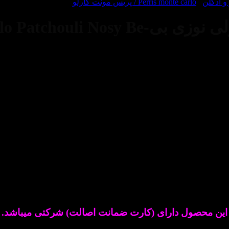
 ادکلن
/
Perris monte carlo / پریس مونت کارلو
Perris monte carlo P
عطری است گرم.این عطر در سال ۲۰۱۴ به بازار عطر و ادکلن عرضه شد.
ه و شیک.
این محصول دارای (کارت ضمانت اصالت) شرکتی میباشد.