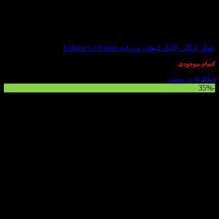
در انبار موجود نمی باشد
عطر ادکلن لالیک لیفان مردانه-Lalique Le Faune
اتمام موجودی
اطلاعات بیشتر
-35%