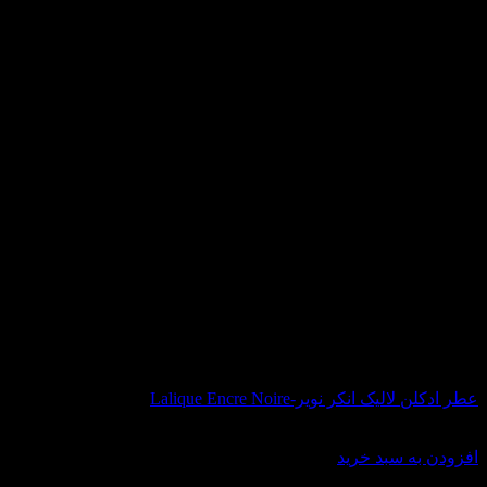
عطر ادکلن لالیک انکر نویر-Lalique Encre Noire
قیمت
قیمت
8,580,000
تومان
5,610,000
تومان
اصلی:
فعلی:
افزودن به سبد خرید
8,580,000 تومان
5,610,000 تومان.