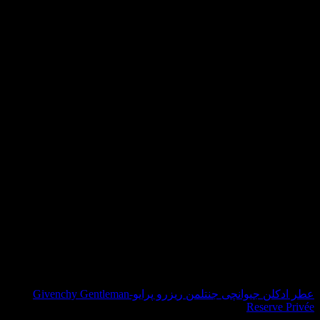
it
rd
عطر ادکلن جیوانچی جنتلمن ریزرو پرایو-Givenchy Gentleman
Reserve Privée