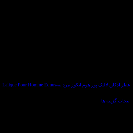
عطر ادکلن لالیک پور هوم ایکوز مردانه-Lalique Pour Homme Equus
شروع قیمت از:
7,380,000
تومان
انتخاب گزینه ها
این
محصول
دارای
انواع
مختلفی