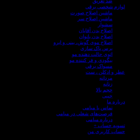
ضد تعریق
لوازم شخصی برقی
ماشین اصلاح صورت
ماشین اصلاح سر
سشوار
اصلاح بدن آقایان
اصلاح بدن بانوان
اصلاح موی گوش، بینی و ابرو
برس پاک سازی
اتوی حالت دهنده مو
بیگودی و فر کننده مو
مسواک برقی
عطر و ادکلن ، ست
مردانه
زنانه
حجم بالا
جیبی
درباره ما
تماس با میامی
فرصت‌های شغلی در میامی
درباره میامی
تسویه حساب
+
حساب کاربری من