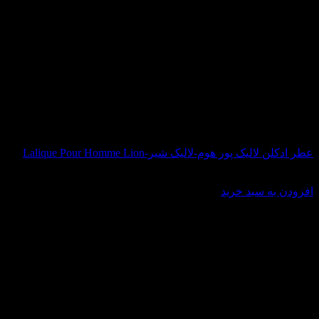
عطر ادکلن لالیک پور هوم-لالیک شیر-Lalique Pour Homme Lion
قیمت
قیمت
8,100,000
تومان
5,880,000
تومان
اصلی:
فعلی:
افزودن به سبد خرید
8,100,000 تومان
5,880,000 تومان.
بود.