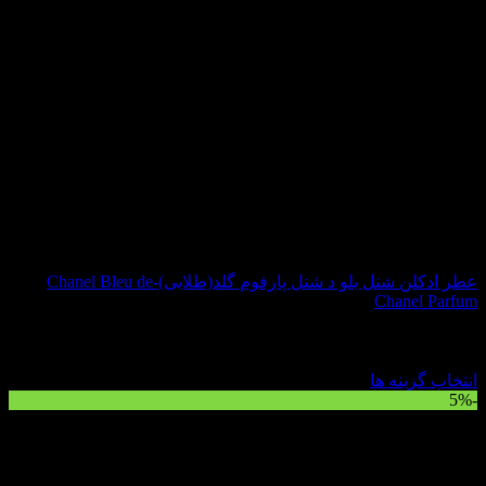
عطر ادکلن شنل بلو د شنل پارفوم گلد(طلایی)-Chanel Bleu de
Chanel Parfum
نمره
3
از 5
شروع قیمت از:
44,550,000
تومان
انتخاب گزینه ها
-5%
این
محصول
دارای
انواع
مختلفی