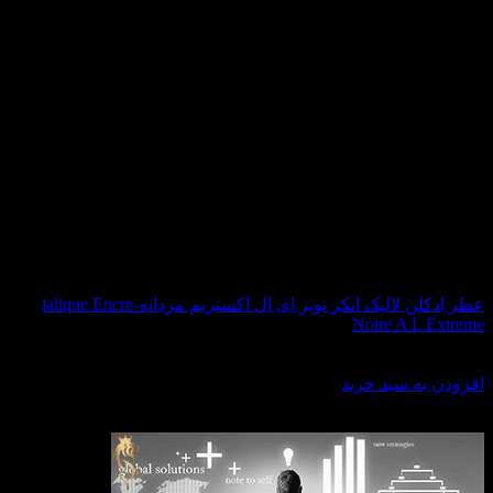
عطر ادکلن لالیک انکر نویر ای ال اکستریم مردانه-lalique Encre
Noire A L Extreme
قیمت
قیمت
9,900,000
تومان
6,780,000
تومان
اصلی:
فعلی:
افزودن به سبد خرید
9,900,000 تومان
6,780,000 تومان.
درباره ما
بود.