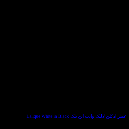
عطر ادکلن لالیک وایت این بلک-Lalique White in Black
قیمت
قیمت
15,840,000
تومان
7,430,000
تومان