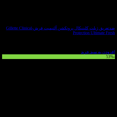
ضدتعریق ژیلت کلینیکال پروتکشن آلتیمیت فرش-Gillette Clinical
Protection Ultimate Fresh
نمره
4.33
از 5
قیمت
قیمت
1,900,000
تومان
1,800,000
تومان
اصلی:
فعلی:
افزودن به سبد خرید
-53%
1,900,000 تومان
1,800,000 تومان.
بود.