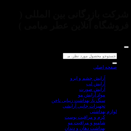
بازرگانی بین المللی (
اه آنلاین عطر میامی )
جو
:
ه اصلی
م آرایشی
آرایش چشم و ابرو
آرایش لب
آرایش صورت
مواد آرایش مو
سنگ پا، بهداشت زیبایی ناخن
تجهیزات جانبی آرایشی
م بهداشتی
کرم و مراقبت پوست
شامپو و مراقبت مو
بهداشت دهان و دندان