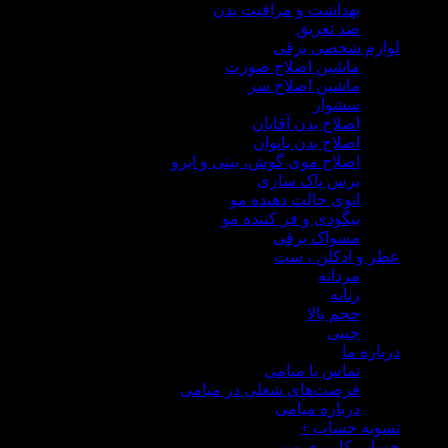
بهداشت و مراقبت بدن
ضد تعریق
زم شخصی برقی
ماشین اصلاح صورت
ماشین اصلاح سر
سشوار
اصلاح بدن آقایان
اصلاح بدن بانوان
اصلاح موی گوش، بینی و ابرو
برس پاک سازی
اتوی حالت دهنده مو
بیگودی و فر کننده مو
مسواک برقی
 و ادکلن ، ست
مردانه
زنانه
حجم بالا
جیبی
ره ما
تماس با میامی
فرصت‌های شغلی در میامی
درباره میامی
یه حساب
+
ب کاربری من