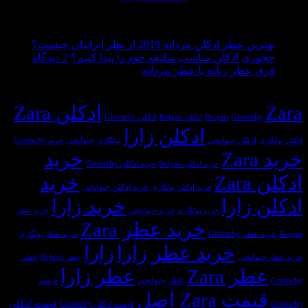
 مطالب
هیچ
عطر ادکلن مردانه 2019 از نظر ایرانیان چیست؟
برای
دیدگاهی
ی ادکلن مناسب سلیقه خود را پیدا کنیم؟
2 دیدگاه
برای
هیچ
ثبت
چجوری
عطر زنانه با عطر مردانه
بهترین
دیدگاهی
نشده
ادکلن
دیدهای شما، عطرهای محبوب
برای
عطر
ثبت
مناسب
ادکلن Zara
فرق
ادکلن
نشده
سلیقه
Givench
ادکلن Givenchy
Bvlgari
ادکلن Bvlgari
عطر
مردانه
خود
ادکلن زارا
2019
زنانه
را
ادکلن جیوانچی
جیوانچی
خرید Givenchy
بولگاری
از
با
پیدا
خرید
نظر
عطر
کنیم؟
خرید ادکلن Givenchy
خرید ادکلن Bvlgari
ایرانیان
مردانه
Z
خرید
چیست؟
خرید ادکلن جیوانچی
خرید ادکلن بولگاری
زارا
خرید زارا
خرید جیوانچی
خرید بولگاری
خرید عطر
خرید عطر Zara
 Givenchy
خرید عطر بولگاری
خرید عطر زارا
زارا
وانچی
عطر
عطر Bvlgari
ر Zara
عطر زارا
عطر جیوانچی
قیمت
ت Zara اصل
قیمت ادکلن
قیمت ادکلن Givenchy