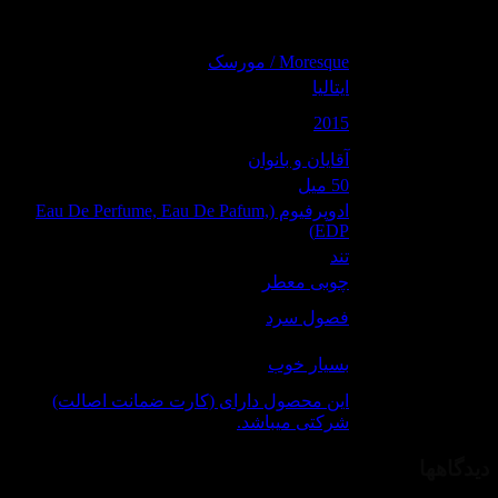
Moresque Ar
د:
Moresque / مورسک
ا برند:
ایتالیا
عرفی
2015
ول:
برای:
آقایان و بانوان
م:
50 میل
ادوپرفیوم (Eau De Perfume, Eau De Pafum,
لظت:
EDP)
یحه:
تند
رایحه:
چوبی معطر
 برای
فصول سرد
ل:
اندگاری
بسیار خوب
لن:
این محصول دارای (کارت ضمانت اصالت)
نتی
شرکتی میباشد.