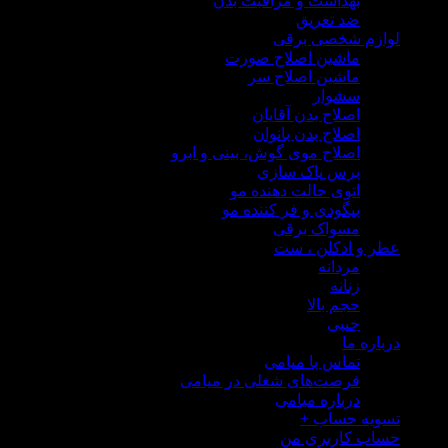
بهداشت و مراقبت بدن
ضد تعریق
زم شخصی برقی
ماشین اصلاح صورت
ماشین اصلاح سر
سشوار
اصلاح بدن آقایان
اصلاح بدن بانوان
اصلاح موی گوش، بینی و ابرو
برس پاک سازی
اتوی حالت دهنده مو
بیگودی و فر کننده مو
مسواک برقی
 و ادکلن ، ست
مردانه
زنانه
حجم بالا
جیبی
ره ما
تماس با میامی
فرصت‌های شغلی در میامی
درباره میامی
یه حساب
+
ب کاربری من