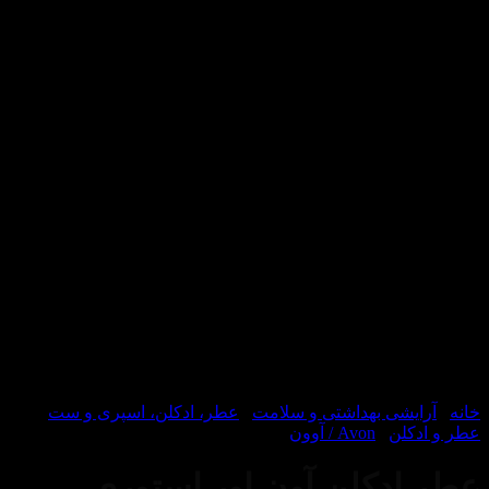
یشی بهداشتی و سلامت
/
عطر، ادکلن، اسپری و ست
/
لن
/
Avon / آوون
دکلن آون اور استوری