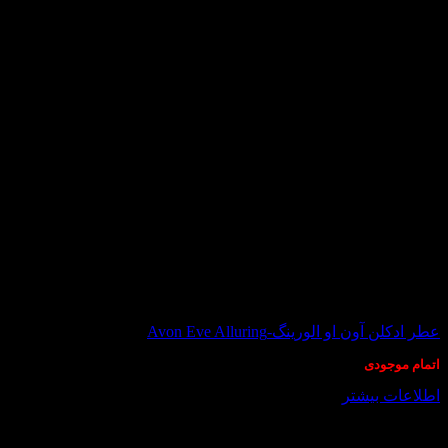
در انبار موجود نمی باشد
عطر ادکلن آون او الورینگ-Avon Eve Alluring
اتمام موجودی
اطلاعات بیشتر