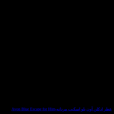
در انبار موجود نمی باشد
عطر ادکلن آون بلو اسکیپ مردانه-Avon Blue Escape for Him