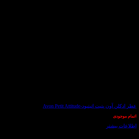
در انبار موجود نمی باشد
عطر ادکلن آون پتیت اتیتیود-Avon Petit Attitude
اتمام موجودی
اطلاعات بیشتر
درباره ما