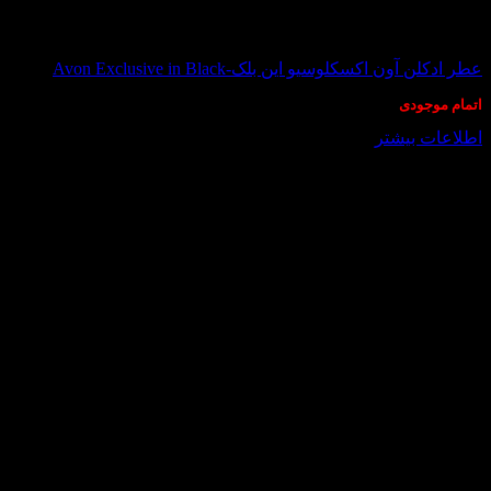
در انبار موجود نمی باشد
عطر ادکلن آون اکسکلوسیو این بلک-Avon Exclusive in Black
اتمام موجودی
it
اطلاعات بیشتر
rd