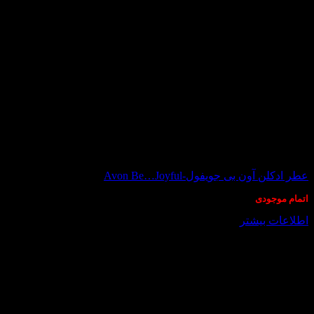
در انبار موجود نمی باشد
عطر ادکلن آون بی جویفول-Avon Be…Joyful
اتمام موجودی
اطلاعات بیشتر