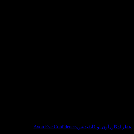
در انبار موجود نمی باشد
عطر ادکلن آون او کانفیدنس-Avon Eve Confidence