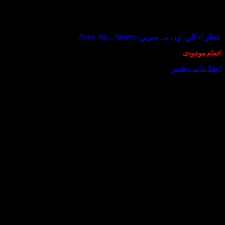
در انبار موجود نمی باشد
عطر ادکلن آون بی سرین-Avon Be…Serene
اتمام موجودی
اطلاعات بیشتر