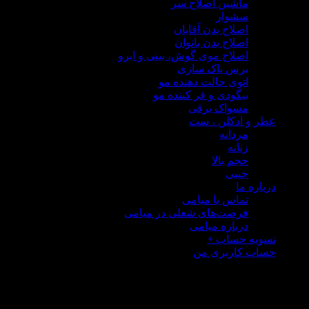
ماشین اصلاح سر
سشوار
اصلاح بدن آقایان
اصلاح بدن بانوان
اصلاح موی گوش، بینی و ابرو
برس پاک سازی
اتوی حالت دهنده مو
بیگودی و فر کننده مو
مسواک برقی
 و ادکلن ، ست
مردانه
زنانه
حجم بالا
جیبی
ره ما
تماس با میامی
فرصت‌های شغلی در میامی
درباره میامی
یه حساب
+
ب کاربری من