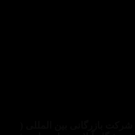
Credit
Card
ز مطالب فروشگاه اینترنتی عطر میامی فقط برای
تجاری و با ذکر منبع بلامانع است. کلیه حقوق این سایت
بازرگانی بین المللی (