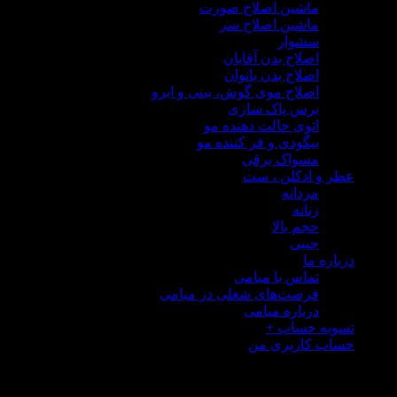
ماشین اصلاح صورت
ماشین اصلاح سر
سشوار
اصلاح بدن آقایان
اصلاح بدن بانوان
اصلاح موی گوش، بینی و ابرو
برس پاک سازی
اتوی حالت دهنده مو
بیگودی و فر کننده مو
مسواک برقی
 و ادکلن ، ست
مردانه
زنانه
حجم بالا
جیبی
ره ما
تماس با میامی
فرصت‌های شغلی در میامی
درباره میامی
یه حساب
+
ب کاربری من