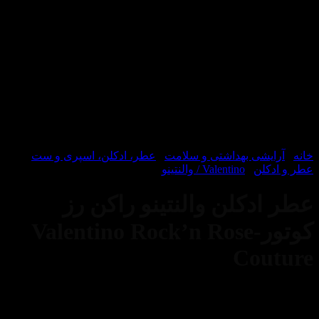
یشی بهداشتی و سلامت
/
عطر، ادکلن، اسپری و ست
/
کلن
/
Valentino / والنتینو
دکلن والنتینو راکن رز
کوتور-Valentino Rock’n Rose
Cou