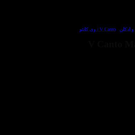
 ادکلن
/
V Canto / وی کانتو