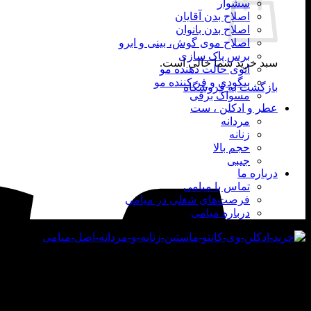
سشوار
اصلاح بدن آقایان
اصلاح بدن بانوان
اصلاح موی گوش، بینی و ابرو
برس پاک سازی
سبد خرید شما خالی است.
اتوی حالت دهنده مو
بیگودی و فر کننده مو
بازگشت به فروشگاه
مسواک برقی
عطر و ادکلن ، ست
مردانه
زنانه
حجم بالا
جیبی
درباره ما
تماس با میامی
فرصت‌های شغلی در میامی
درباره میامی