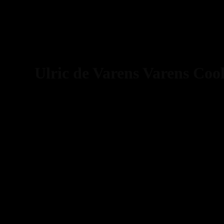
نز کول او فرش اینتنس-Ulric de Varens Varens Cool Eau Fraiche
rd