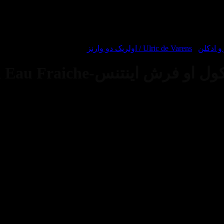
 ادکلن
/
Ulric de Varens / اولریک دو وارنز
عطر ادکلن اولریک دو وارنز وار