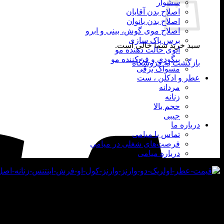
سشوار
اصلاح بدن آقایان
اصلاح بدن بانوان
اصلاح موی گوش، بینی و ابرو
برس پاک سازی
سبد خرید شما خالی است.
اتوی حالت دهنده مو
بیگودی و فر کننده مو
بازگشت به فروشگاه
مسواک برقی
عطر و ادکلن ، ست
مردانه
زنانه
حجم بالا
جیبی
درباره ما
تماس با میامی
فرصت‌های شغلی در میامی
درباره میامی