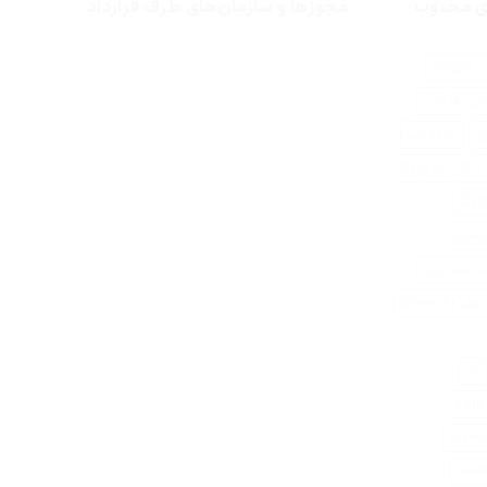
ای محبوب
مجوزها و سازمان‌های طرف قرارداد
Bvlg
لن بولگاری
ی
جیوانچی
کلن Bvlgari
وانچی
د جیوانچی
Givenchy
زارا
Z