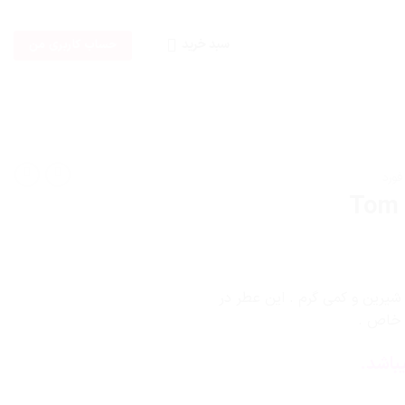
سبد خرید
حساب کاربری من
یرین و کمی گرم . این عطر در
باشد.