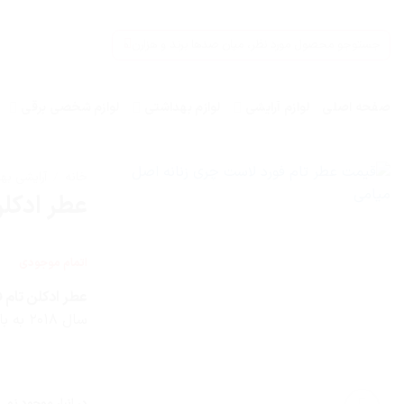
Ski
t
جستجو
conten
برای:
صفحه اصلی
لوازم آرایشی
لوازم بهداشتی
لوازم شخصی برقی
خانه
/
آرایشی به
عطر ادکلن تام 
اتمام موجودی
عطر ادکلن تام فورد لاست 
سال ۲۰۱۸ به بازار عطر و ادکلن عرضه شد . تام فورد – Tom Ford عطری است زنانه و خاص .
در انبار موجود نمی