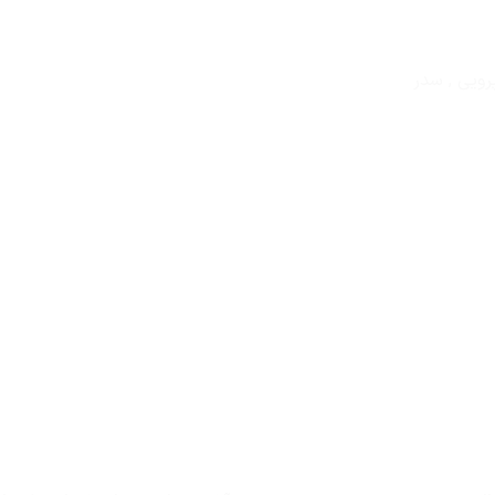
رویی , سدر