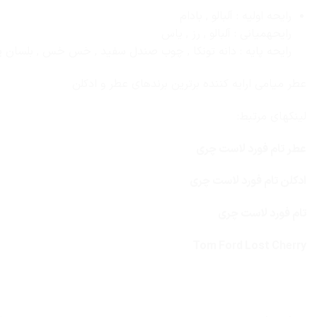
رایحه اولیه : آلبالو , بادام
رایحهمیانی : آلبالو , رز , یاس
رایحه پایه : دانه تونکا , چوب صندل سفید , خس خس , بلسان پ
عطر میامی ارایه کننده برترین برندهای عطر و ادکلن
لینکهای مرتبط:
عطر تام فورد لاست چری
ادکلن تام فورد لاست چری
تام فورد لاست چری
Tom Ford Lost Cherry