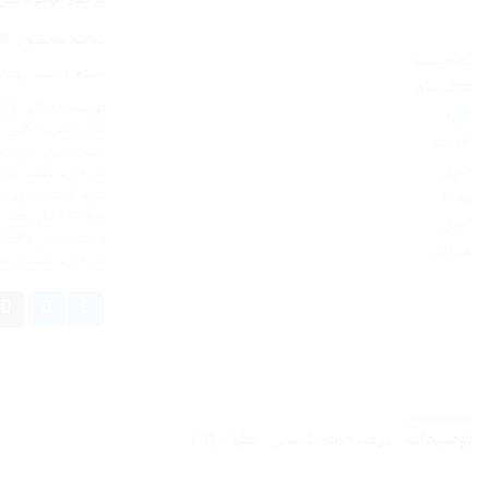
شناسه محصول:
88
دسته:
آرایشی بهدا
برچسب:
ادکلن Lost Cherry
فورد اصل
,
ادکلن ت
لاست چری
,
خرید ادکلن ry
تام فورد لاست چر
فورد لاست چری
,
خر
Cherry اصل
,
عطر ت
قیمت ادکلن Tom Ford Lost Cherry
تام فورد
,
قیمت عطر
توضیحات
توضیحات تکمیلی
نظرات (0)