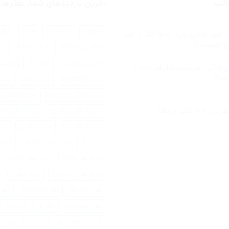
الب
آخرین بازدیدهای شما، عطره
Bvlgari
Givenchy
Zara
ادکلن ari
بهترین عطر ادکلن مردانه 2019 از نظر
یان چیست؟
ادکلن Givenchy
ادکلن Zara
ادک
ادکلن جیوانچی
ادکلن زارا
بولگار
 ادکلن مناسب سلیقه خود را
نیم؟
خرید Givenchy
خرید Zara
خرید اد
رای
خرید ادکلن Givenchy
خرید ادکلن Zara
جوری
دکلن
ناسب
ر زنانه با عطر مردانه
خرید ادکلن بولگاری
خرید ادکلن جی
لیقه
ود
خرید ادکلن زارا
خرید بولگاری
خری
یدا
نیم؟
خرید زارا
خرید عطر Bvlgari
خرید عطر 
خرید عطر Zara
خرید عطر بولگاری
خرید عطر جیوانچی
خرید عطر زارا
عطر Bvlgari
عطر Givenchy
عطر ara
عطر جیوانچی
عطر زارا
قیمت Givenchy
قیمت Zara اصل
قیمت ادکلن Givenchy