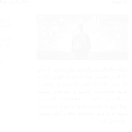
درباره ما
جدیدترین مط
ایران
هیچ
دیدگاهی
چجوری
برای
ثبت
بهترین
نشده
پیدا ک
عطر
ادکلن
ب
2 دیدگاه
مردانه
چ
2019
ا
از
م
فرق عط
نظر
س
شرکت بازرگانی
بین المللی عطر میامی
از سال
ایرانیان
هیچ
خ
چیست؟
دیدگاهی
را
۱۳۸۶ با تاسیس چند شعبه در تهران آغاز به
برای
ثبت
پ
فرق
نشده
ک
کار نمود، فعالیت اصلی مجموعه بر واردات و
عطر
زنانه
توزیع محصولات آرایشی و بهداشتی متمرکز
با
عطر
می‌باشد و علاوه بر محصولات آرایشی و
مردانه
بهداشتی، به عرضهٔ محصولات هم راستا اهتمام
ورزیده و به مرور به سایت خانه بازرگانی میامی
افزوده می گردد.