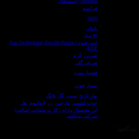
برند:
Stendhal / استندهال
 مبدا برند:
فرانسه
ل معرفی
2010
حصول:
سب برای:
بانوان
حجم:
90 میل
ادوپرفیوم (Eau De Perfume, Eau De Pafum,
ع غلظت:
EDP)
م رایحه:
شیرین
,
گرم
تار رایحه:
شرقی گلی
اسب برای
فصول سرد
فصل:
ن ماندگاری
بسیار خوب
ادکلن:
ت آغازی:
بهار نارنج
,
سیب
,
گل یلانگ
ت میانی:
چوب کشمیر
,
دارچین
,
رز
,
لابدانیوم
,
هل
این محصول دارای (کارت ضمانت اصالت)
گارانتی
شرکتی میباشد.
هها