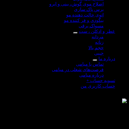
اصلاح موی گوش، بینی و ابرو
برس پاک سازی
اتوی حالت دهنده مو
بیگودی و فر کننده مو
مسواک برقی
عطر و ادکلن ، ست
مردانه
زنانه
حجم بالا
جیبی
درباره ما
تماس با میامی
فرصت‌های شغلی در میامی
درباره میامی
تسویه حساب
+
حساب کاربری من
 استندال آمبر سوبلیم-Stendhal Ambre Sublime
ار موجود نمی باشد