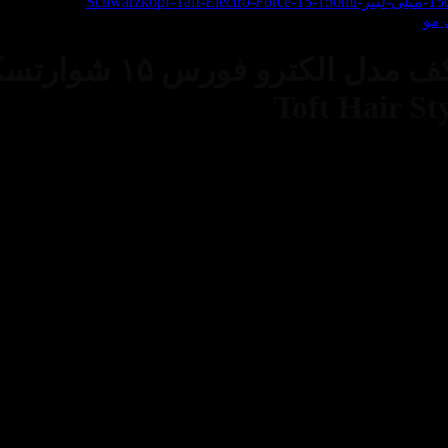
 مو
Toft Hair St
رده و به علت داشتن مواد با کیفیت به هیچ عنوان روی موهایتان سفیدک