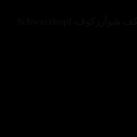
ژل حالت دهنده مو تافت شوارتسکف مدل الکترو فورس ۱۵ شوارتسکف شوآرزکوف-Schwarzkopf
ژل مو 150 میل الکترو فیس تافت قویترین محصول از برند Schwarzkopf در زمینه نگه داری از حالت مو می باشد، که با داشتن قدرت نگه داری بسیار بالا خیالتان را از حفظ حالت مو به مدت ۷۲ ساعت، راحت
 نخواهد زد . توصیه می کنیم برای داشتن موهایی زیبا ، درخشان و