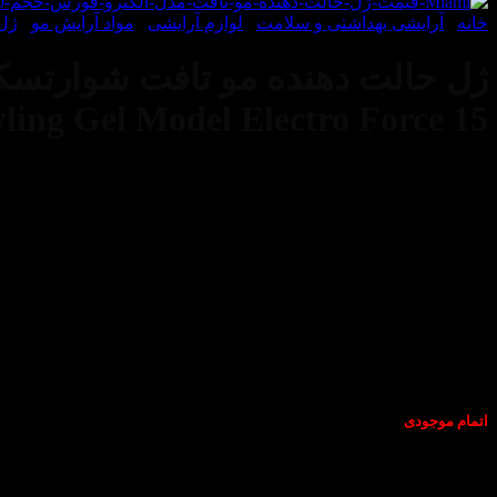
خانه
/
آرایشی بهداشتی و سلامت
/
لوازم آرایشی
/
مواد آرایش مو
/
ژل
yling Gel Model Electro Force 15
اتمام موجودی
خواهد کرد. این ژل مو از ایجاد چربی و خشکی در موهایتان جلوگیری ک