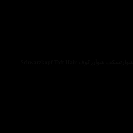
اولین نفری باشید که دیدگاهی را ارسال می کنید برای “ژل حالت دهنده مو تافت شوارتسکف مدل الکترو فورس ۱۵ شوارتسکف شوآرزکوف-Schwarzkopf Toft Hair