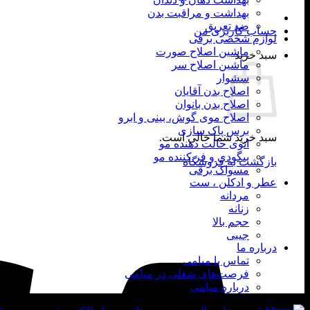
بهداشت و مراقبت بدن
ضد تعریق
حساب کاربری من
لوازم شخصی برقی
ماشین اصلاح صورت
سبد خرید
ماشین اصلاح سر
سشوار
اصلاح بدن آقایان
اصلاح بدن بانوان
اصلاح موی گوش، بینی و ابرو
برس پاک سازی
سبد خرید شما خالی است.
اتوی حالت دهنده مو
بیگودی و فر کننده مو
بازگشت به فروشگاه
مسواک برقی
عطر و ادکلن ، ست
مردانه
زنانه
حجم بالا
جیبی
درباره ما
تماس با میامی
فرصت‌های شغلی در میامی
درباره میامی