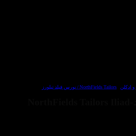
 ادکلن
/
NorthFields Tailors / نورس فیلد تیلورز
No