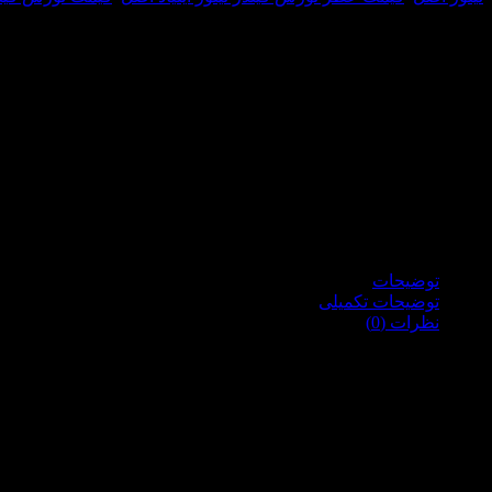
توضیحات
توضیحات تکمیلی
نظرات (0)
برند قدیمی و آمریکایی
Northfields Tailors
عطرسازی می باشد. رایحه این عطر بسیار کلاسیک و مردانه بوده و باو
توانند به عنوان یار همیشگی و امضای خودشان استفاده کنند.
عطر میامی ارایه کننده برترین برندهای عطر و ادکلن
لینکهای مرتبط: