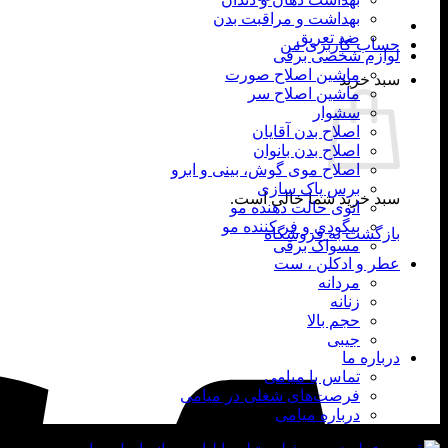
بهداشت و مراقبت بدن
ضد تعریق
حساب کاربری من
لوازم شخصی برقی
ماشین اصلاح صورت
سبد خرید
ماشین اصلاح سر
سشوار
اصلاح بدن آقایان
اصلاح بدن بانوان
اصلاح موی گوش، بینی و ابرو
برس پاک سازی
سبد خرید شما خالی است.
اتوی حالت دهنده مو
بیگودی و فر کننده مو
بازگشت به فروشگاه
مسواک برقی
عطر و ادکلن ، ست
مردانه
زنانه
حجم بالا
جیبی
درباره ما
تماس با میامی
فرصت‌های شغلی در میامی
درباره میامی