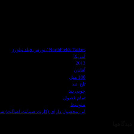
عطر نورس فیلدز تیلور ایلیاد
ادکلن نورس فیلدز تیلور ایلیاد
نورس فیلدز تیلور ایلیاد
NorthFields Tailors iliad
برند:
NorthFields Tailors / نورس فیلد تیلورز
کشور مبدا برند:
آمریکا
2013
سال معرفی محصول:
مناسب برای:
آقایان
حجم:
100 میل
تم رایحه:
تلخ
,
تند
ساختار رایحه:
چوبی تند
مناسب برای فصل:
تمام فصول
میزان ماندگاری ادکلن:
متوسط
گارانتی
این محصول دارای (کارت ضمانت اصالت) شر
دیدگاهها