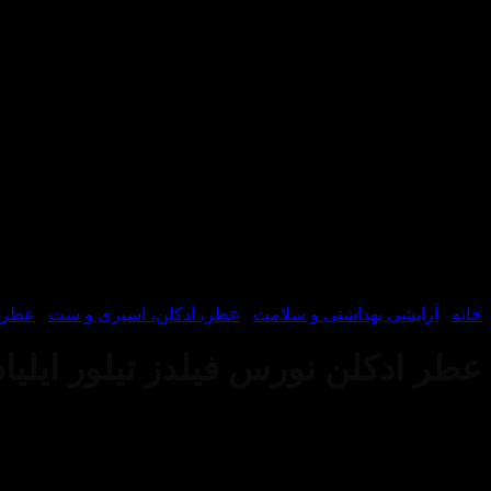
خانه
/
آرایشی بهداشتی و سلامت
/
عطر، ادکلن، اسپری و ست
/
عطر و
عطر ادکلن نورس فیلدز تیلور ایلیاد-rthFields Tailors Iliad