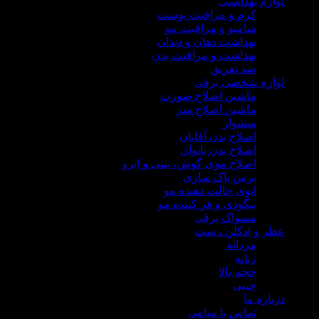
م بهداشتی
کرم و مراقبت پوست
شامپو و مراقبت مو
بهداشت دهان و دندان
بهداشت و مراقبت بدن
ضد تعریق
زم شخصی برقی
ماشین اصلاح صورت
ماشین اصلاح سر
سشوار
اصلاح بدن آقایان
اصلاح بدن بانوان
اصلاح موی گوش، بینی و ابرو
برس پاک سازی
اتوی حالت دهنده مو
بیگودی و فر کننده مو
مسواک برقی
 و ادکلن ، ست
مردانه
زنانه
حجم بالا
جیبی
ره ما
تماس با میامی