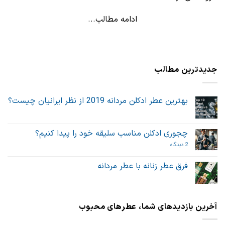
ادامه مطالب...
جدیدترین مطالب
بهترین عطر ادکلن مردانه 2019 از نظر ایرانیان چیست؟
هیچ
دیدگاهی
برای
ثبت
بهترین
نشده
چجوری ادکلن مناسب سلیقه خود را پیدا کنیم؟
عطر
ادکلن
برای
2 دیدگاه
مردانه
چجوری
2019
ادکلن
از
مناسب
فرق عطر زنانه با عطر مردانه
نظر
سلیقه
ایرانیان
هیچ
خود
چیست؟
دیدگاهی
را
برای
ثبت
پیدا
فرق
نشده
کنیم؟
عطر
آخرین بازدیدهای شما، عطرهای محبوب
زنانه
با
عطر