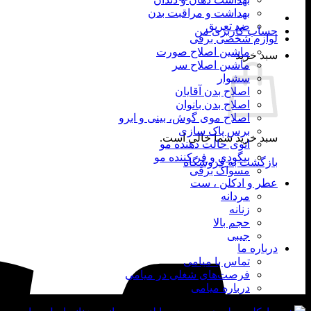
بهداشت و مراقبت بدن
ضد تعریق
حساب کاربری من
لوازم شخصی برقی
ماشین اصلاح صورت
سبد خرید
ماشین اصلاح سر
سشوار
اصلاح بدن آقایان
اصلاح بدن بانوان
اصلاح موی گوش، بینی و ابرو
برس پاک سازی
سبد خرید شما خالی است.
اتوی حالت دهنده مو
بیگودی و فر کننده مو
بازگشت به فروشگاه
مسواک برقی
عطر و ادکلن ، ست
مردانه
زنانه
حجم بالا
جیبی
درباره ما
تماس با میامی
فرصت‌های شغلی در میامی
درباره میامی