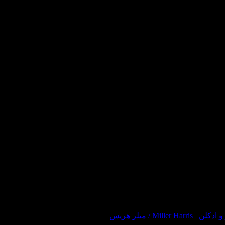
 ادکلن
/
Miller Harris / میلر هریس