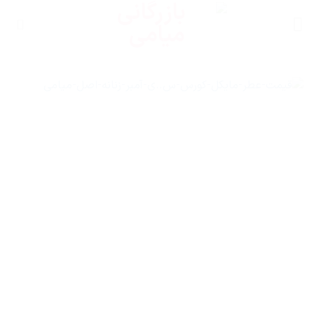
Ski
t
conten