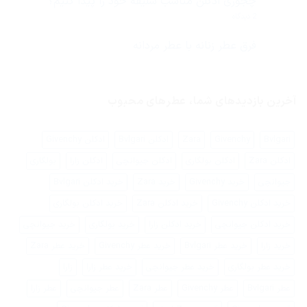
چجوری ادکلن مناسب سلیقه خود را پیدا کنیم؟
عطر
ادکلن
برای
2 دیدگاه
مردانه
چجوری
2019
ادکلن
از
مناسب
فرق عطر زنانه با عطر مردانه
نظر
سلیقه
ایرانیان
هیچ
خود
چیست؟
دیدگاهی
را
برای
ثبت
پیدا
فرق
نشده
کنیم؟
عطر
آخرین بازدیدهای شما، عطرهای محبوب
زنانه
با
عطر
مردانه
Bvlgari
Givenchy
Zara
ادکلن Bvlgari
ادکلن Givenchy
ادکلن Zara
ادکلن بولگاری
ادکلن جیوانچی
ادکلن زارا
بولگاری
جیوانچی
خرید Givenchy
خرید Zara
خرید ادکلن Bvlgari
خرید ادکلن Givenchy
خرید ادکلن Zara
خرید ادکلن بولگاری
خرید ادکلن جیوانچی
خرید ادکلن زارا
خرید بولگاری
خرید جیوانچی
خرید زارا
خرید عطر Bvlgari
خرید عطر Givenchy
خرید عطر Zara
خرید عطر بولگاری
خرید عطر جیوانچی
خرید عطر زارا
زارا
عطر Bvlgari
عطر Givenchy
عطر Zara
عطر جیوانچی
عطر زارا