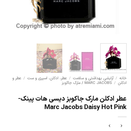
خانه
/
آرایشی بهداشتی و سلامت
/
عطر، ادکلن، اسپری و ست
/
عطر و
ادکلن
/
MARC JACOBS / مارک جاکوبز
عطر ادکلن مارک جاکوبز دیسی هات پینک-
Marc Jacobs Daisy Hot Pink