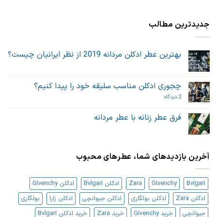
جدیدترین مطالب
بهترین عطر ادکلن مردانه 2019 از نظر ایرانیان چیست؟
هیچ
دیدگاهی
برای
ثبت
بهترین
نشده
چجوری ادکلن مناسب سلیقه خود را پیدا کنیم؟
عطر
ادکلن
برای
2 دیدگاه
مردانه
چجوری
2019
ادکلن
از
مناسب
فرق عطر زنانه با عطر مردانه
نظر
سلیقه
ایرانیان
هیچ
خود
چیست؟
دیدگاهی
را
برای
ثبت
پیدا
فرق
نشده
کنیم؟
عطر
آخرین بازدیدهای شما، عطرهای محبوب
زنانه
با
عطر
مردانه
Bvlgari
Givenchy
Zara
ادکلن Bvlgari
ادکلن Givenchy
ادکلن Zara
ادکلن بولگاری
ادکلن جیوانچی
ادکلن زارا
بولگاری
جیوانچی
خرید Givenchy
خرید Zara
خرید ادکلن Bvlgari