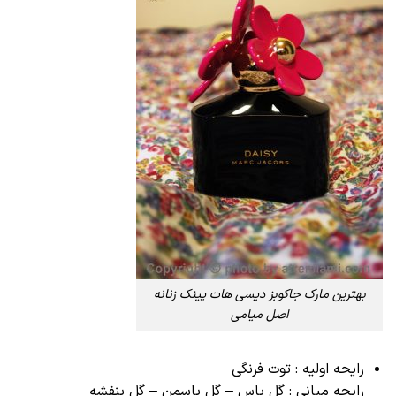
بهترین مارک جاکوبز دیسی هات پینک زنانه
اصل میامی
رایحه اولیه : توت فرنگی
رایحه میانی : گل یاس – گل یاسمن – گل بنفشه