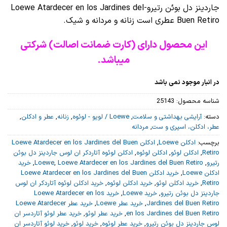
جاردینز دل بوئن رتیرو-Loewe Atardecer en los Jardines del
Buen Retiro عطری است زنانه و مردانه و شیک.
این محصول دارای (کارت ضمانت اصالت) شرکتی
میباشد.
در انبار موجود نمی باشد
شناسه محصول:
25143
دسته:
آرایشی بهداشتی و سلامت
,
Loewe / لویو - لوئوه
,
زنانه
,
عطر و ادکلن
,
عطر، ادکلن، اسپری و ست
,
مردانه
برچسب:
ادکلن Loewe
,
ادکلن Loewe Atardecer en los Jardines del Buen
Retiro
,
ادکلن لوئو
,
ادکلن لوئوه
,
ادکلن لوئوه آتاردکر ان لوس جاردینز دل بوئن
رتیرو
,
Loewe Atardecer en los Jardines del Buen Retiro
,
Loewe
,
خرید
ادکلن Loewe
,
خرید ادکلن Loewe Atardecer en los Jardines del Buen
Retiro
,
خرید ادکلن لوئو
,
خرید ادکلن لوئوه
,
خرید ادکلن لوئوه آتاردکر ان لوس
جاردینز دل بوئن رتیرو
,
خرید Loewe
,
خرید Loewe Atardecer en los
Jardines del Buen Retiro
,
خرید عطر Loewe
,
خرید عطر Loewe Atardecer
en los Jardines del Buen Retiro
,
خرید عطر لوئو
,
خرید عطر لوئو آتاردسر ان
لوس جاردینز دل بوئن رتیرو
,
خرید عطر لوئوه
,
خرید لوئو
,
خرید لوئو آتاردسر ان