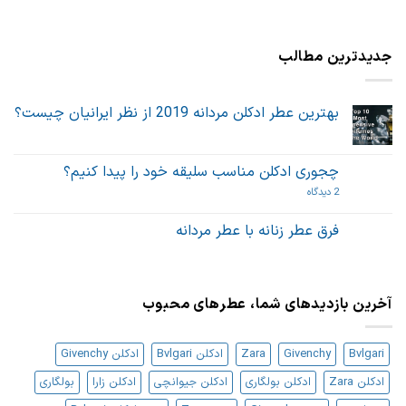
جدیدترین مطالب
بهترین عطر ادکلن مردانه 2019 از نظر ایرانیان چیست؟
هیچ
دیدگاهی
برای
ثبت
بهترین
نشده
چجوری ادکلن مناسب سلیقه خود را پیدا کنیم؟
عطر
ادکلن
برای
2 دیدگاه
مردانه
چجوری
2019
ادکلن
از
مناسب
فرق عطر زنانه با عطر مردانه
نظر
سلیقه
ایرانیان
هیچ
خود
چیست؟
دیدگاهی
را
برای
ثبت
پیدا
فرق
نشده
کنیم؟
عطر
آخرین بازدیدهای شما، عطرهای محبوب
زنانه
با
عطر
مردانه
Bvlgari
Givenchy
Zara
ادکلن Bvlgari
ادکلن Givenchy
ادکلن Zara
ادکلن بولگاری
ادکلن جیوانچی
ادکلن زارا
بولگاری