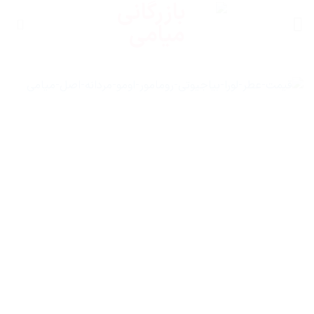
Ski
t
conten