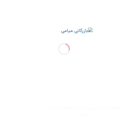
بهترین-لورا-بیاجیوتی-رومامور-اومو-مردانه-اصل-
میامی