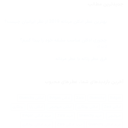
جدیدترین مطالب
بهترین عطر ادکلن مردانه 2019 از نظر ایرانیان چیست؟
هیچ
دیدگاهی
برای
ثبت
بهترین
نشده
چجوری ادکلن مناسب سلیقه خود را پیدا کنیم؟
عطر
ادکلن
برای
2 دیدگاه
مردانه
چجوری
2019
ادکلن
از
مناسب
فرق عطر زنانه با عطر مردانه
نظر
سلیقه
ایرانیان
هیچ
خود
چیست؟
دیدگاهی
را
برای
ثبت
پیدا
فرق
نشده
کنیم؟
عطر
آخرین بازدیدهای شما، عطرهای محبوب
زنانه
با
عطر
مردانه
Bvlgari
Givenchy
Zara
ادکلن Bvlgari
ادکلن Givenchy
ادکلن Zara
ادکلن بولگاری
ادکلن جیوانچی
ادکلن زارا
بولگاری
جیوانچی
خرید Givenchy
خرید Zara
خرید ادکلن Bvlgari
خرید ادکلن Givenchy
خرید ادکلن Zara
خرید ادکلن بولگاری