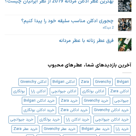
بهترین عطر ادکلن مردانه 2019 از نظر ایرانیان چیست؟
هیچ
دیدگاهی
برای
ثبت
بهترین
نشده
چجوری ادکلن مناسب سلیقه خود را پیدا کنیم؟
عطر
ادکلن
برای
2 دیدگاه
مردانه
چجوری
2019
ادکلن
از
مناسب
فرق عطر زنانه با عطر مردانه
نظر
سلیقه
ایرانیان
هیچ
خود
چیست؟
دیدگاهی
را
برای
ثبت
پیدا
فرق
نشده
کنیم؟
عطر
آخرین بازدیدهای شما، عطرهای محبوب
زنانه
با
عطر
مردانه
Bvlgari
Givenchy
Zara
ادکلن Bvlgari
ادکلن Givenchy
ادکلن Zara
ادکلن بولگاری
ادکلن جیوانچی
ادکلن زارا
بولگاری
جیوانچی
خرید Givenchy
خرید Zara
خرید ادکلن Bvlgari
خرید ادکلن Givenchy
خرید ادکلن Zara
خرید ادکلن بولگاری
خرید ادکلن جیوانچی
خرید ادکلن زارا
خرید بولگاری
خرید جیوانچی
خرید زارا
خرید عطر Bvlgari
خرید عطر Givenchy
خرید عطر Zara