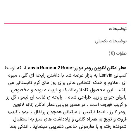
توضیحات
توضیحات تکمیلی
نظرات (0)
عطر ادکلن لانوین رومر دو رز-Lanvin Rumeur 2 Rose،
که توسط
کمپانی Lanvin به بازار عرضه شد با داشتن رایحه ای گلی ، میوه
ای ، ملایم و خنک انتخابی عالی برای روز های گرم تابستانی می
باشد . این محصول کاملا رمانتیک و فریبنده بوده و مخصوص
بانوان جوان و زیبا طراحی شده . رایحه ی غالب آن لیمو ، گل رز
و گریپ فوروت است . در مسیر بویایی عطر ادکلن زنانه لانوین
رومر ۲ رز ، ابتدا ترکیبی از مرکباتی همچون پرتقال ، لیمو ، گریپ
فروت و ترنج به همراه گلابی و یادداشت های سبز به استقبال
شنونده رفته و با هارمونی خاصی دلفریبی مینماید . اندکی بعد