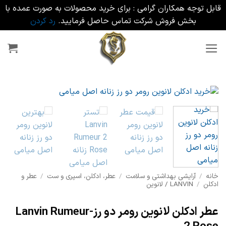
قابل توجه همکاران گرامی : برای خرید محصولات به صورت عمده با
بخش فروش شرکت تماس حاصل فرمایید.
رد کردن
Ski
t
conten
خانه
/
آرایشی بهداشتی و سلامت
/
عطر، ادکلن، اسپری و ست
/
عطر و
ادکلن
/
LANVIN / لانوین
عطر ادکلن لانوین رومر دو رز-Lanvin Rumeur