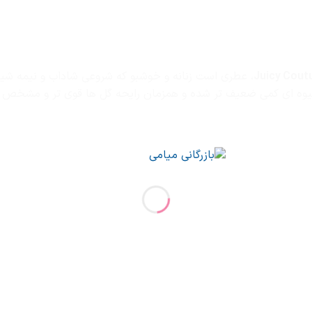
، عطری است زنانه و خوشبو که شروعی شاداب و نیمه شیرین
وه ای کمی ضعیف تر شده و همزمان رایحه گل ها قوی تر و مشخص تر م