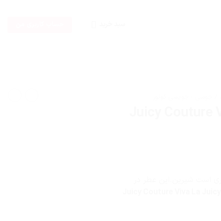
سبد خرید
حساب کاربری من
تور ویوا لا جویسی رز-Juicy Couture Viva La
 است شیرین.این عطر در
عطر ادکلن جویسی کوتور ویوا لا جویسی رز-Juicy Couture Viva La Juicy