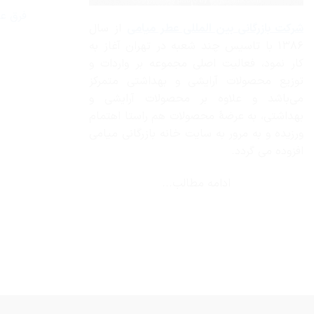
2019
ا
از
م
فرق عط
نظر
س
شرکت بازرگانی
بین المللی عطر میامی
از سال
ایرانیان
هیچ
خ
چیست؟
دیدگاهی
را
۱۳۸۶ با تاسیس چند شعبه در تهران آغاز به
برای
ثبت
پ
فرق
نشده
ک
کار نمود، فعالیت اصلی مجموعه بر واردات و
عطر
زنانه
توزیع محصولات آرایشی و بهداشتی متمرکز
با
عطر
می‌باشد و علاوه بر محصولات آرایشی و
مردانه
بهداشتی، به عرضهٔ محصولات هم راستا اهتمام
ورزیده و به مرور به سایت خانه بازرگانی میامی
افزوده می گردد.
ادامه مطالب...