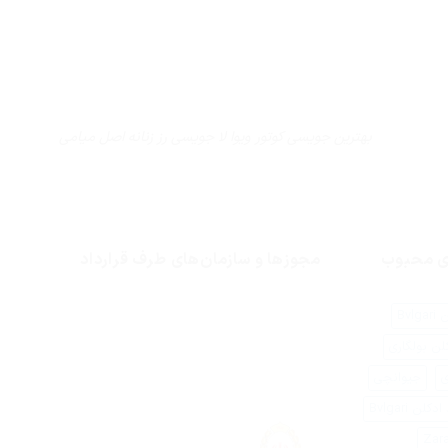
بهترین جویسی کوتور ویوا لا جویسی رز زنانه اصل میامی
ای محبوب
مجوزها و سازمان‌های طرف قرارداد
Bvlg
لن بولگاری
ی
جیوانچی
کلن Bvlgari