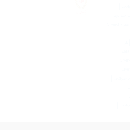
وانچی
د جیوانچی
Givenchy
زارا
Z
ن جیوانچی
ی
وانچی