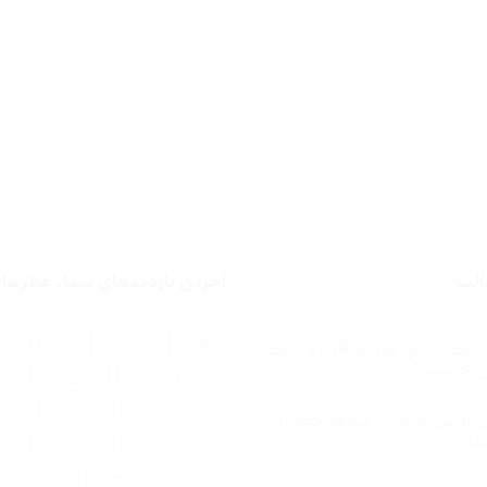
الب
آخرین بازدیدهای شما، عطره
Bvlgari
Givenchy
Zara
ادکلن ari
بهترین عطر ادکلن مردانه 2019 از نظر
یان چیست؟
ادکلن Givenchy
ادکلن Zara
ادک
ادکلن جیوانچی
ادکلن زارا
بولگار
 ادکلن مناسب سلیقه خود را
نیم؟
خرید Givenchy
خرید Zara
خرید اد
رای
خرید ادکلن Givenchy
خرید ادکلن Zara
جوری