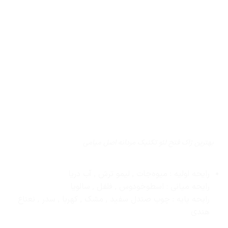
بهترین ژاک فتح لئو تکنیک مردانه اصل میامی
رایحه اولیه : میوه‌جات , لیمو ترش , آب دریا
رایحه میانی : اسطوخودوس , فلفل , سالویا
رایحه پایه : چوب صندل سفید , مشک , کهربا , سدر , نعناع
هندی