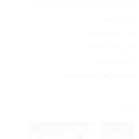
عطر میامی ارایه کننده برترین برندهای عطر و ادکلن
لینکهای مرتبط:
عطر ژاک فتح لئو تکنیک
ادکلن ژاک فت لئو تکنیک
ژاک فتح لئو تکنیک
Jacques Fath L’Eau Technique
درباره ما