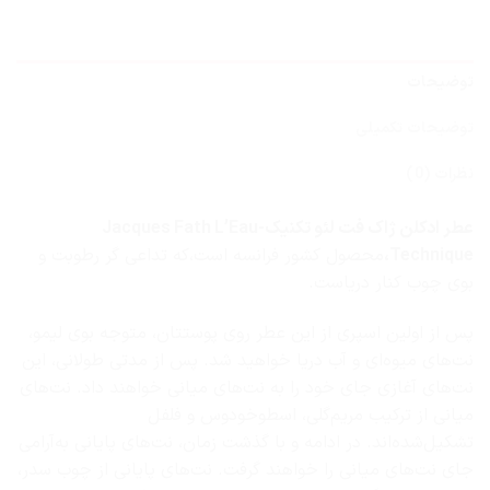
توضیحات
توضیحات تکمیلی
نظرات (0)
عطر ادکلن ژاک فت لئو تکنیک-Jacques Fath L’Eau
Technique،
محصول کشور فرانسه است،که تداعی گر رطوبت و
بوی چوب کنار دریاست.
پس از اولین اسپری از این عطر روی پوستتان، متوجه بوی لیمو،
نت‌های میوه‌ای و آب دریا خواهید شد. پس از مدتی طولانی، این
نت‌های آغازی جای خود را به نت‌های میانی خواهند داد. نت‌های
میانی از ترکیب مریم‌گلی، اسطوخودوس و فلفل
تشکیل‌شده‌اند. در ادامه و با گذشت زمان، نت‌های پایانی به‌آرامی
جای نت‌های میانی را خواهند گرفت. نت‌های پایانی از چوب سدر،