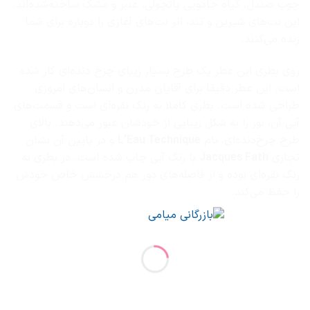
چوب صندل، گیاه جادویی پاتچولی، عنبر و مشک ساخته‌شده‌اند.
این نت‌های شیرین و تند، اثر نت‌های آغازی را دوباره برای شما
زنده می‌کنند.
روی بطری این عطر یک طرح بسیار زیبای چرخ‌ دنده‌ای کار شده
است. این عطر دقیقا برای آقایان مدرن و انسان‌های امروزی
طراحی شده است. بطری کاملا به رنگ نقره‌ای است و قسمت‌های
آبی آن، نور را به شکل زیبایی از خودشان عبور می‌دهند. بالای
طرح چرخ‌دنده‌ای، نام
L’Eau Technique
و در پایین آن نشان
تجاری
Jacques Fath
با رنگ آبی چاپ شده است. در بطری به
رنگ نقره‌ای بوده و از فاصله‌های دور هم درخشش خاص خودش
را حفظ می‌کند.