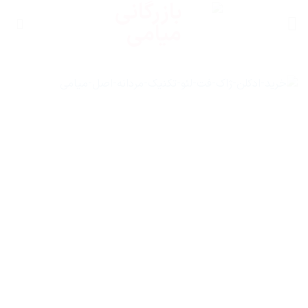
Ski
t
conten