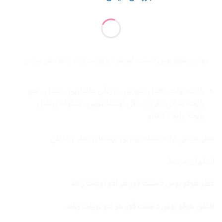
بهترین هوگو بوس د سنت فور هر ادو تویلت زنانه زنانه اصل میامی
رایحه اولیه : فلفل صورتی , نارنگی ماندارین , عسل , هلو
رایحه میانی : فریزیا , گل اوسمانتوس , شکوفه پرتقال
رایحه پایه : کاکائو
عطر میامی ارایه کننده برترین برندهای عطر و ادکلن
لینکهای مرتبط:
عطر هوگو بوس د سنت فور هر ادو تویلت زنانه
ادکلن هوگو بوس د سنت فور هر ادو تویلت زنانه