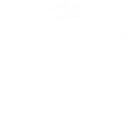
Ski
t
conten