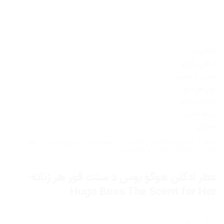
خانه
/
آرایشی بهداشتی و سلامت
/
عطر، ادکلن، اسپری و ست
/
عطر و
ادکلن
/
HUGO BOSS / هوگو بوس
عطر ادکلن هوگو بوس د سنت فور هر زنانه-
Hugo Boss The Scent for Her