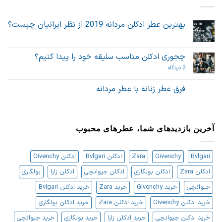
بهترین عطر ادکلن مردانه 2019 از نظر ایرانیان چیست؟
هیچ
دیدگاهی
برای
ثبت
بهترین
نشده
چجوری ادکلن مناسب سلیقه خود را پیدا کنیم؟
عطر
ادکلن
برای
2 دیدگاه
مردانه
چجوری
2019
ادکلن
از
مناسب
فرق عطر زنانه با عطر مردانه
نظر
سلیقه
ایرانیان
هیچ
خود
چیست؟
دیدگاهی
را
برای
ثبت
پیدا
فرق
نشده
کنیم؟
عطر
آخرین بازدیدهای شما، عطرهای محبوب
زنانه
با
عطر
مردانه
Bvlgari
Givenchy
Zara
ادکلن Bvlgari
ادکلن Givenchy
ادکلن Zara
ادکلن بولگاری
ادکلن جیوانچی
ادکلن زارا
بولگاری
جیوانچی
خرید Givenchy
خرید Zara
خرید ادکلن Bvlgari
خرید ادکلن Givenchy
خرید ادکلن Zara
خرید ادکلن بولگاری
خرید ادکلن جیوانچی
خرید ادکلن زارا
خرید بولگاری
خرید جیوانچی