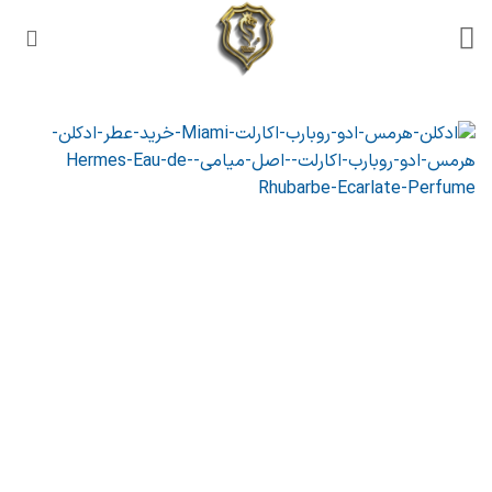
Ski
t
conten