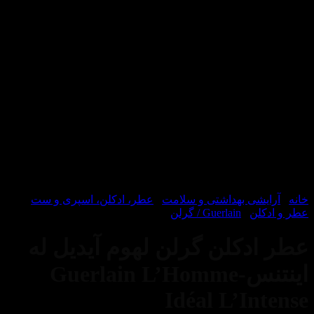
یشی بهداشتی و سلامت
/
عطر، ادکلن، اسپری و ست
/
لن
/
Guerlain / گرلن
دکلن گرلن لهوم آیدیل له
اینتنس-Guerlain L’Homme
Idéal L’In