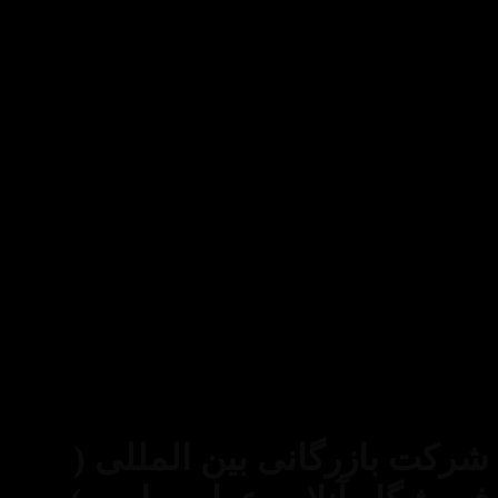
Credit
Card
ز مطالب فروشگاه اینترنتی عطر میامی فقط برای
تجاری و با ذکر منبع بلامانع است. کلیه حقوق این سایت
بازرگانی بین المللی (