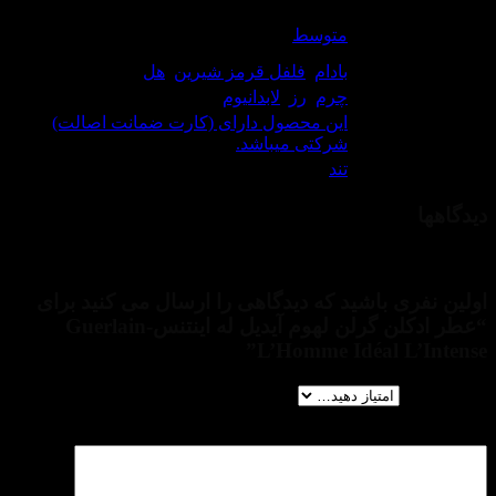
راکندگی
متوسط
لن:
ازی:
بادام
,
فلفل قرمز شیرین
,
هل
انی:
چرم
,
رز
,
لابدانیوم
این محصول دارای (کارت ضمانت اصالت)
نتی
شرکتی میباشد.
یحه:
تند
هی برای این محصول نوشته نشده است.
ری باشید که دیدگاهی را ارسال می کنید برای
“عطر ادکلن گرلن لهوم آیدیل له اینتنس-Guerlain
L’Homme Idéal L’
ا
*
ا
*