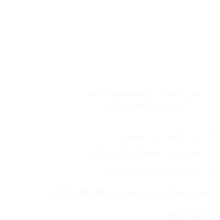
بهترین جیوانچی وری ایرسیستیبل تروپیکال
پارادایس زنانه اصل میامی
رایحه اولیه: نعنا، انیسون
رایحه میانی: میوه گل ساعتی، گل رز
رایحه پایه: چوب صندل، مشک
عطر میامی ارایه کننده برترین برندهای عطر و ادکلن
لینکهای مرتبط: