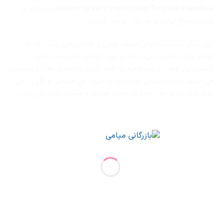
Givenchy Very Irresistible Tropical Paradise
،با رایحه ی
غالب نعناع تولید و به بازار عرضه گردید.
این عطر مناسب بانوان شیک پوش و جذابی می باشد که به
ظاهر خود اهمیت می دهند و می خواهند همیشه خاص
باشند.این عطر در نت اولیه ی خود دارای رایحه ی نعنا و انیسون
می باشد در نت میانی به رایحه ی میوه گل ساعتی و گل رز می
رسد و در انتها به رایحه ی چوب صندل و مشک ختم می شود.