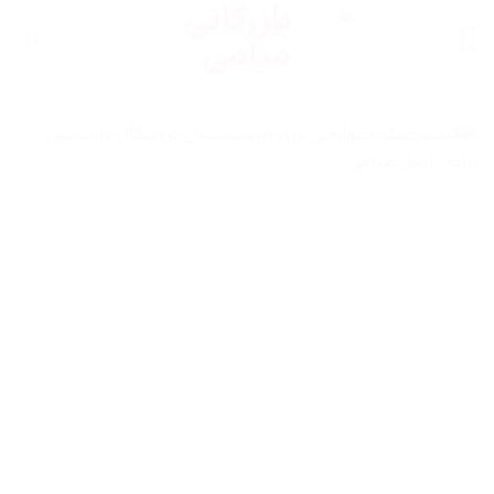
Ski
t
conten