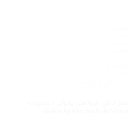
خانه
/
آرایشی بهداشتی و سلامت
/
عطر، ادکلن، اسپری و ست
/
عطر و
ادکلن
/
GIVENCHY / جیونچی - ژیوانشی
عطر ادکلن جیوانچی پچولی د مینویت-
Givenchy Patchouli de Minuit