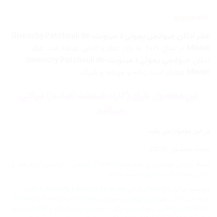
اتمام موجودی
عطر ادکلن جیوانچی پچولی د مینویت-Givenchy Patchouli de
Minuit
در سال ۲۰۱۹ به بازار عطر و ادکلن عرضه شد. عطر
ادکلن
جیوانچی پچولی د مینویت-Givenchy Patchouli de
Minuit
عطری است زنانه و مردانه و شیک.
این محصول دارای (کارت ضمانت اصالت) شرکتی
میباشد.
در انبار موجود نمی باشد
شناسه محصول:
23372
دسته:
آرایشی بهداشتی و سلامت
,
Givenchy / جیونچی - ژیوانشی
,
زنانه
,
عطر و
ادکلن
,
عطر، ادکلن، اسپری و ست
,
مردانه
برچسب:
ادکلن Givenchy
,
ادکلن Givenchy Patchouli de Minuit
,
ادکلن
جیوانچی
,
ادکلن جیوانچی پچولی د مینویت
,
Givenchy Patchouli
,
Givenchy
de Minuit
,
جیوانچی
,
جیوانچی پچولی د مینویت
,
خرید ادکلن Givenchy
,
خرید