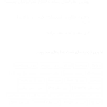
بهترین عطر ادکلن مردانه 2019 از نظر ایرانیان چیست؟
هیچ
دیدگاهی
برای
ثبت
بهترین
نشده
چجوری ادکلن مناسب سلیقه خود را پیدا کنیم؟
عطر
ادکلن
برای
2 دیدگاه
مردانه
چجوری
2019
ادکلن
از
مناسب
فرق عطر زنانه با عطر مردانه
نظر
سلیقه
ایرانیان
هیچ
خود
چیست؟
دیدگاهی
را
برای
ثبت
پیدا
فرق
نشده
کنیم؟
عطر
آخرین بازدیدهای شما، عطرهای محبوب
زنانه
با
عطر
مردانه
Bvlgari
Givenchy
Zara
ادکلن Bvlgari
ادکلن Givenchy
ادکلن Zara
ادکلن بولگاری
ادکلن جیوانچی
ادکلن زارا
بولگاری
جیوانچی
خرید Givenchy
خرید Zara
خرید ادکلن Bvlgari
خرید ادکلن Givenchy
خرید ادکلن Zara
خرید ادکلن بولگاری
خرید ادکلن جیوانچی
خرید ادکلن زارا
خرید بولگاری
خرید جیوانچی
خرید زارا
خرید عطر Bvlgari
خرید عطر Givenchy
خرید عطر Zara