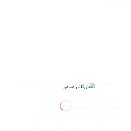
نظرات (0)
بهترین جیوانچی پچولی د مینویت زنانه مردانه اصل میامی
رایحه اولیه : زعفران , صمغ کندر
رایحه میانی : اسطوخودوس
رایحه پایه : دانه تونکا , کشمران , نعناع هندی
عطر میامی ارایه کننده برترین برندهای عطر و ادکلن