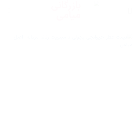
Ski
t
conten