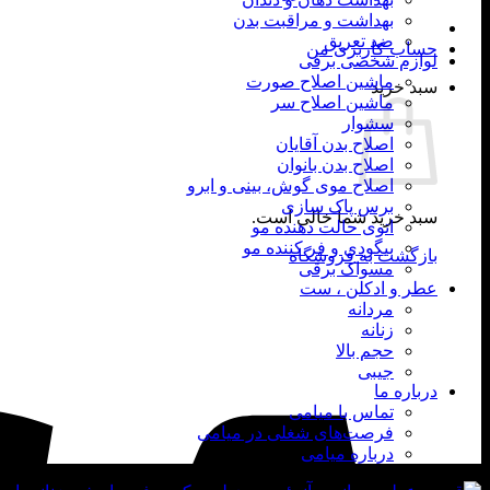
بهداشت و مراقبت بدن
ضد تعریق
حساب کاربری من
لوازم شخصی برقی
ماشین اصلاح صورت
سبد خرید
ماشین اصلاح سر
سشوار
اصلاح بدن آقایان
اصلاح بدن بانوان
اصلاح موی گوش، بینی و ابرو
برس پاک سازی
سبد خرید شما خالی است.
اتوی حالت دهنده مو
بیگودی و فر کننده مو
بازگشت به فروشگاه
مسواک برقی
عطر و ادکلن ، ست
مردانه
زنانه
حجم بالا
جیبی
درباره ما
تماس با میامی
فرصت‌های شغلی در میامی
درباره میامی