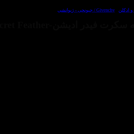
 ادکلن
/
Givenchy / جیونچی - ژیوانشی
عطر ادکلن جیوانچی آنجئو 
عطری است ملایم و شیرین.این عطر در سال ۲۰۱۳ 
عطری است زنانه.