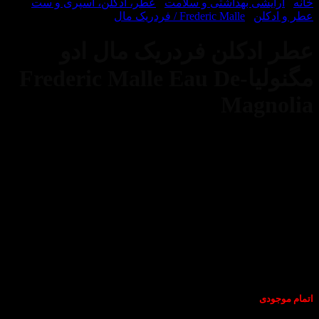
یشی بهداشتی و سلامت
/
عطر، ادکلن، اسپری و ست
/
لن
/
Frederic Malle / فردریک مال
دکلن فردریک مال ادو
مگنولیا-Frederic Malle Eau De
Magn
دی