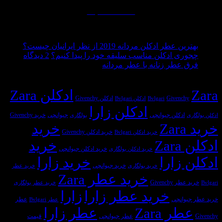
ادامه مطالب...
 مطالب
هیچ
عطر ادکلن مردانه 2019 از نظر ایرانیان چیست؟
برای
دیدگاهی
ی ادکلن مناسب سلیقه خود را پیدا کنیم؟
2 دیدگاه
برای
هیچ
ثبت
چجوری
عطر زنانه با عطر مردانه
بهترین
دیدگاهی
نشده
ادکلن
دیدهای شما، عطرهای محبوب
برای
عطر
ثبت
مناسب
ادکلن Zara
فرق
ادکلن
نشده
سلیقه
Givench
ادکلن Givenchy
Bvlgari
ادکلن Bvlgari
عطر
مردانه
خود
ادکلن زارا
2019
زنانه
را
ادکلن جیوانچی
جیوانچی
خرید Givenchy
بولگاری
از
با
پیدا
خرید
نظر
عطر
کنیم؟
خرید ادکلن Givenchy
خرید ادکلن Bvlgari
ایرانیان
مردانه
Z
خرید
چیست؟
خرید ادکلن جیوانچی
خرید ادکلن بولگاری
زارا
خرید زارا
خرید جیوانچی
خرید بولگاری
خرید عطر
خرید عطر Zara
 Givenchy
خرید عطر بولگاری
خرید عطر زارا
زارا
وانچی
عطر
عطر Bvlgari
ر Zara
عطر زارا
عطر جیوانچی
قیمت