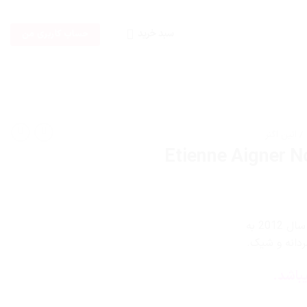
سبد خرید
حساب کاربری من
عطر و ادکلن آگنر نامبر وان مردانه-aigner No 1 عطری است خنک و تند. این عطر در سال 2012 به
باشد.