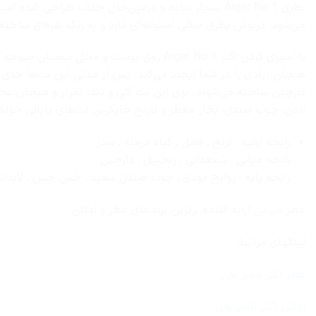
بطری Aiger No 1 بسیار ساده و درعین‌حال جذاب طراح
می‌شود. درپوش بطری شکلی استوانه‌ای دارد و به رنگ نقره‌ای ساخت
با اسپری کردن اگنر Aiger No 1 روی پوست و
هیجان زیادی را در شما ایجاد می‌کند. پس از مدتی این نت‌ها جای خ
دارچین ساخته می‌شوند. بوی این نت‌ گلی و تند، تمرکز و هیجان عج
لادن، چوب صندل، بخار معطر و نارنج جایگزین نت‌های پایانی خواهن
رایحه اولیه : ترنج , فلفل , گیاه درمنه , سدر
رایحه میانی : شمعدانی , زنجبیل , دارچین
رایحه پایه : روایح دودی , چوب صندل سفید , خس خس , لابدانی
عطر
میامی
ارایه کننده برترین برندهای عطر و ادکلن
لینکهای مرتبط:
عطر آگنر نامبر وان
ادکلن آگنر نامبر وان