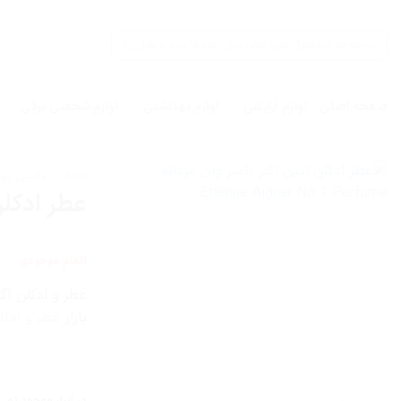
Ski
t
جستجو
conten
برای:
صفحه اصلی
لوازم آرایشی
لوازم بهداشتی
لوازم شخصی برقی
خانه
/
آرایشی به
عطر ادکلن اتین ا
اتمام موجودی
بازار
عطر و ادکل
در انبار موجود نمی