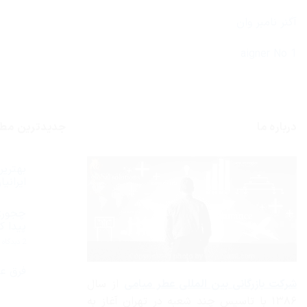
آگنر نامبر وان
aigner No 1
درباره ما
جدیدترین مط
ایران
هیچ
دیدگاهی
چجوری
برای
ثبت
بهترین
نشده
پیدا ک
عطر
ادکلن
ب
2 دیدگاه
مردانه
چ
2019
ا
از
م
فرق عط
نظر
س
شرکت بازرگانی
بین المللی عطر میامی
از سال
ایرانیان
هیچ
خ
چیست؟
دیدگاهی
را
۱۳۸۶ با تاسیس چند شعبه در تهران آغاز به
برای
ثبت
پ