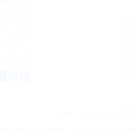
شناسه محصول:
84
دسته:
آرایشی بهدا
برچسب:
gner No 1
Aigner
,
خرید aigner No 1
آگنر نامبر وان مردا
عطر آگنر
,
عطر آگنر 
ادکلن Aigner اصل
قیمت عطر aigner No 1 اصل
توضیحات
توضیحات تکمیلی
نظرات (0)
عطر ادکلن آگنر نامبر وان مردانه-aigner No 1،برای استفاده در فصول بهار و تابستان بسیار مناسب است.این عطر ترکیبی مدرن از عناصر کلاسیکی است که در ساخت عطرهای قدیمی استفاده می‌شد.