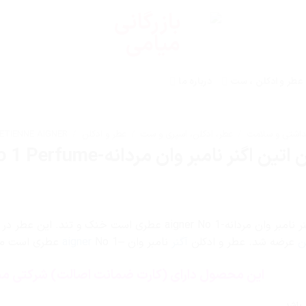
عطر و ادکلن ، ست
درباره ما
داشتی و سلامت
/
عطر، ادکلن، اسپری و ست
/
عطر و ادکلن
/
ETIENNE AIGNER / اتین اگنر
گنر نامبر وان مردانه-Etienne Aigner No 1 Perfume
ن
عرضه شد. عطر و ادکلن
آگنر
نامبر وان –
No 1 عطری است مردانه و شیک.
aigner
این محصول دارای (کارت ضمانت اصالت) شرکتی می
 باشد