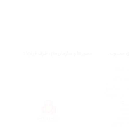
ای محبوب
مجوزها و سازمان‌های طرف قرارداد
Bvlg
لن بولگاری
ی
جیوانچی
کلن Bvlgari
وانچی
د جیوانچی