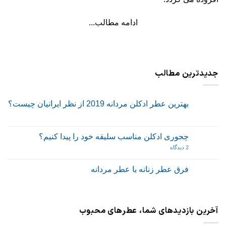
ادامه مطالب...
جدیدترین مطالب
بهترین عطر ادکلن مردانه 2019 از نظر ایرانیان چیست؟
هیچ
دیدگاهی
برای
ثبت
بهترین
نشده
چجوری ادکلن مناسب سلیقه خود را پیدا کنیم؟
عطر
ادکلن
برای
2 دیدگاه
مردانه
چجوری
2019
ادکلن
از
مناسب
فرق عطر زنانه با عطر مردانه
نظر
سلیقه
ایرانیان
هیچ
خود
چیست؟
دیدگاهی
را
برای
ثبت
پیدا
فرق
نشده
کنیم؟
عطر
آخرین بازدیدهای شما، عطرهای محبوب
زنانه
با
عطر