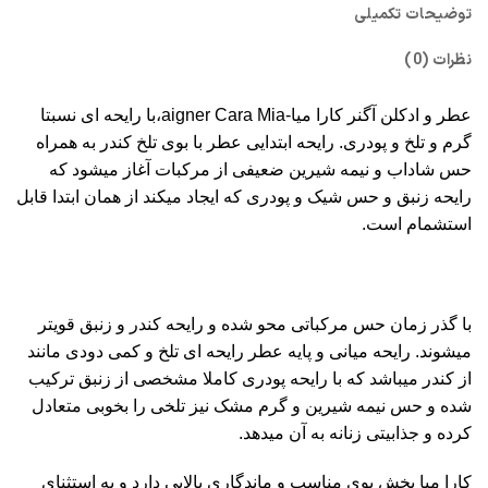
توضیحات تکمیلی
نظرات (0)
عطر و ادکلن آگنر کارا میا-aigner Cara Mia،با رایحه ای نسبتا
گرم و تلخ و پودری. رایحه ابتدایی عطر با بوی تلخ کندر به همراه
حس شاداب و نیمه شیرین ضعیفی از مرکبات آغاز میشود که
رایحه زنبق و حس شیک و پودری که ایجاد میکند از همان ابتدا قابل
استشمام است.
با گذر زمان حس مرکباتی محو شده و رایحه کندر و زنبق قویتر
میشوند. رایحه میانی و پایه عطر رایحه ای تلخ و کمی دودی مانند
از کندر میباشد که با رایحه پودری کاملا مشخصی از زنبق ترکیب
شده و حس نیمه شیرین و گرم مشک نیز تلخی را بخوبی متعادل
کرده و جذابیتی زنانه به آن میدهد.
کارا میا پخش بوی مناسب و ماندگاری بالایی دارد و به استثنای