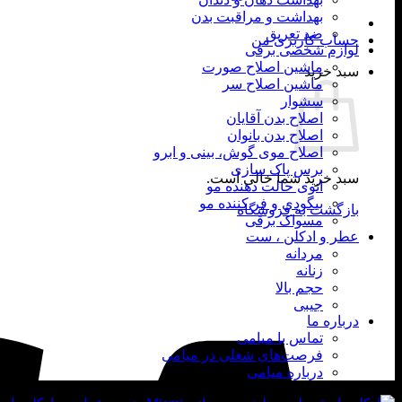
بهداشت و مراقبت بدن
ضد تعریق
حساب کاربری من
لوازم شخصی برقی
ماشین اصلاح صورت
سبد خرید
ماشین اصلاح سر
سشوار
اصلاح بدن آقایان
اصلاح بدن بانوان
اصلاح موی گوش، بینی و ابرو
برس پاک سازی
سبد خرید شما خالی است.
اتوی حالت دهنده مو
بیگودی و فر کننده مو
بازگشت به فروشگاه
مسواک برقی
عطر و ادکلن ، ست
مردانه
زنانه
حجم بالا
جیبی
درباره ما
تماس با میامی
فرصت‌های شغلی در میامی
درباره میامی