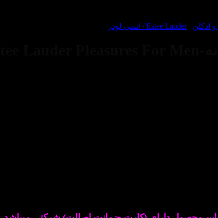
 ادکلن
/
Estee Lauder / استی لودر
Estee
عطری است تند.
عطر ادکلن استی لودر پلیژرز-Estee Lauder Pleasures For Men
این محصول دارای (کارت ضمانت اصالت) شرکتی میباشد.