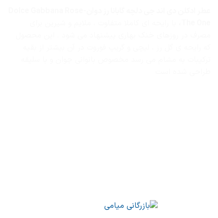
عطر ادکلن دی اند جی دلچه گابانا رز دوان-Dolce Gabbana Rose
The One،
با رایحه ای کاملا متفاوت ، ملایم و شیرین برای
مصرف در روزهای خنک بهاری پیشنهاد می شود . این محصول
که رایحه ی گل رز ، لیچی و گریپ فوروت در آن بیشتر از بقیه
ترکیبات به مشام می رسد مخصوص بانوانی جوان و با سلیقه
طراحی شده است