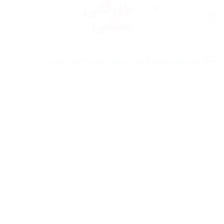
Ski
t
conten