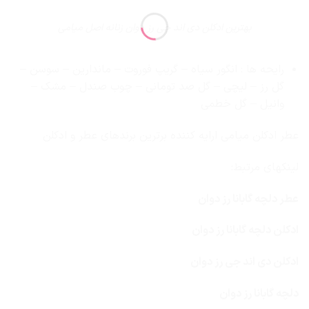
بهترین ادکلن دی اند جی رز دوان زنانه اصل میامی
رایحه ها : انگور سیاه – گریپ فوروت – ماندارین – سوسن –
گل رز – لیچی – گل صد تومانی – چوب صندل – مشک –
وانیل – گل خطمی
عطر ادکلن میامی ارایه کننده برترین برندهای عطر و ادکلن
لینکهای مرتبط:
عطر دلچه گابانا رز دوان
ادکلن دلچه گابانا رز دوان
ادکلن دی اند جی رز دوان
دلچه گابانا رز دوان