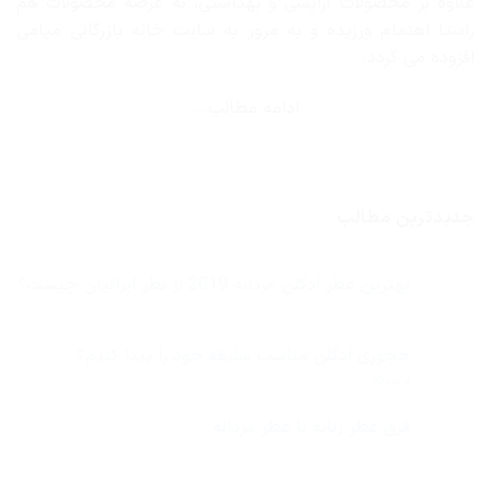
علاوه بر محصولات آرایشی و بهداشتی، به عرضهٔ محصولات هم
راستا اهتمام ورزیده و به مرور به سایت خانه بازرگانی میامی
افزوده می گردد.
ادامه مطالب...
جدیدترین مطالب
بهترین عطر ادکلن مردانه 2019 از نظر ایرانیان چیست؟
هیچ
دیدگاهی
برای
ثبت
بهترین
نشده
چجوری ادکلن مناسب سلیقه خود را پیدا کنیم؟
عطر
ادکلن
برای
2 دیدگاه
مردانه
چجوری
2019
ادکلن
از
مناسب
فرق عطر زنانه با عطر مردانه
نظر
سلیقه
ایرانیان
هیچ
خود
چیست؟
دیدگاهی
را
برای
ثبت
پیدا