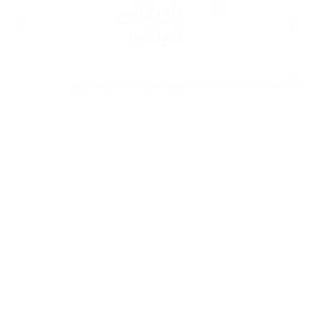
Ski
t
conten