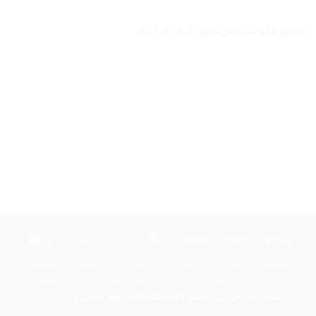
مجوزها و سازمان‌های طرف قرارداد
Credit
BitCoin
Cash
MasterCard
Stripe
PayPal
Visa
Card
On
استفاده از مطالب فروشگاه اینترنتی عطر میامی فقط برای مقاصد
Delivery
غیرتجاری و با ذکر منبع بلامانع است. کلیه حقوق این سایت متعلق به
می‌باشد.
شرکت بازرگانی بین المللی ( فروشگاه آنلاین عطر میامی )