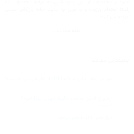
علاوه بر محصولات آرایشی و بهداشتی، به عرضهٔ محصولات هم
راستا اهتمام ورزیده و به مرور به سایت خانه بازرگانی میامی
افزوده می گردد.
ادامه مطالب...
جدیدترین مطالب
بهترین عطر ادکلن مردانه 2019 از نظر ایرانیان چیست؟
هیچ
دیدگاهی
برای
ثبت
بهترین
نشده
چجوری ادکلن مناسب سلیقه خود را پیدا کنیم؟
عطر
ادکلن
برای
2 دیدگاه
مردانه
چجوری
2019
ادکلن
از
مناسب
فرق عطر زنانه با عطر مردانه
نظر
سلیقه
ایرانیان
هیچ
خود
چیست؟
دیدگاهی
را
برای
ثبت
پیدا