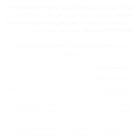
عطر ادکلن دی اند جی دلچه گابانا پور فم-Dolce Gabbana Pour
Femme
عطری است گرم و شیرین. این عطر در سال ۲۰۱۲ به
بازار عطر و ادکلن عرضه شد.
عطر ادکلن دلچه گابانا پور فم-Dolce
Gabbana Pour Femme
عطری است زنانه و شیک.
این محصول دارای (کارت ضمانت اصالت) شرکتی
میباشد.
در انبار موجود نمی باشد
شناسه محصول:
17244
دسته:
آرایشی بهداشتی و سلامت
,
Dolce & Gabbana / دولچه گابانا
,
زنانه
,
عطر
و ادکلن
,
عطر، ادکلن، اسپری و ست
برچسب:
ادکلن D&G
,
ادکلن Dolce Gabbana Pour Femme
,
ادکلن دلچه گابانا
,
ادکلن دی اند جی
,
ادکلن دی اند جی دلچه گابانا پور فم
,
Dolce Gabbana
,
D&G
Pour Femme
,
خرید ادکلن D&G
,
خرید ادکلن Dolce Gabbana Pour Femme
,
خرید ادکلن دلچه گابانا
,
خرید ادکلن دی اند جی
,
خرید ادکلن دی اند جی دلچه
گابانا پور فم
,
خرید D&G
,
خرید Dolce Gabbana Pour Femme
,
خرید دی اند
جی دلچه گابانا پور فم
,
خرید عطر D&G
,
خرید عطر Dolce Gabbana Pour