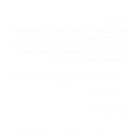
اتمام موجودی
عطر ادکلن دلچه گابانا آنتولوژی لاموروکس ۶-Dolce Gabbana
D&G Anthology L`Amoureux 6 عطری است تند. این عطر در
سال ۲۰۰۹ به بازار عطر و ادکلن عرضه شد. عطر ادکلن دلچه گابانا
آنتولوژی لاموروکس ۶-Dolce Gabbana D&G Anthology
L`Amoureux 6 عطری است مردانه و شیک.
این محصول دارای (کارت ضمانت اصالت) شرکتی
میباشد.
در انبار موجود نمی باشد
شناسه محصول:
17200
دسته:
Dolce & Gabbana / دولچه گابانا
,
عطر و ادکلن
,
عطر، ادکلن، اسپری و
ست
,
مردانه
برچسب:
ادکلن D&G
,
ادکلن Dolce Gabbana D&G Anthology L`Amoureux 6
,