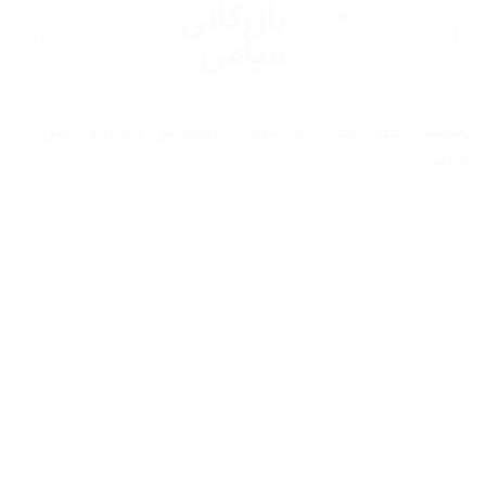
Ski
t
conten