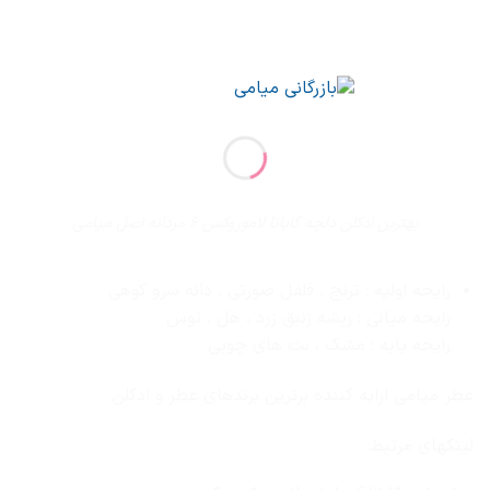
بهترین ادکلن دلچه گابانا لاموروکس ۶ مردانه اصل میامی
رایحه اولیه : ترنج ، فلفل صورتی ، دانه سرو کوهی
رایحه میانی : ریشه زنبق زرد ، هل ، توس
رایحه پایه : مشک ، نت های چوبی
عطر میامی ارایه کننده برترین برندهای عطر و ادکلن
لینکهای مرتبط: