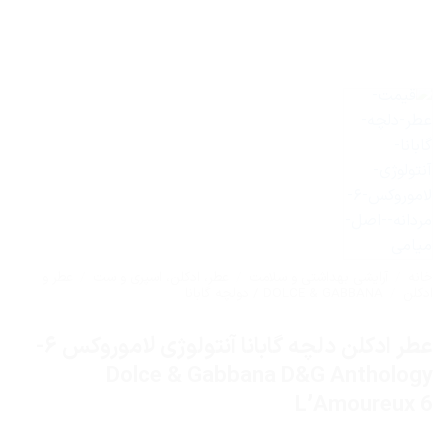
خانه
/
آرایشی بهداشتی و سلامت
/
عطر، ادکلن، اسپری و ست
/
عطر و
ادکلن
/
DOLCE & GABBANA / دولچه گابانا
عطر ادکلن دلچه گابانا آنتولوژی لاموروکس ۶-
Dolce & Gabbana D&G Anthology
L’Amoureux 6