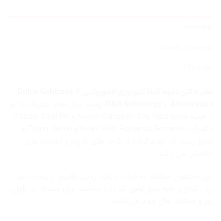
توضیحات
توضیحات تکمیلی
نظرات (0)
عطر ادکلن دلچه گابانا آنتولوژی لاموروکس ۶-Dolce Gabbana
D&G Anthology L`Amoureux 6
،توسط مدل های معروف خانم
از جمله Naomi Campbell Eva Herzigova و Claudia Schiffer
و آقایان Noah Mills Fernando Fernanes و Tyson Ballouبه
تبلیغ رسید که الهام گرفته از کارت های تاروت و علامت های
خاصش می باشد.
این محصول منحصر به فرد با رایحه ی بی نظیری از ریشه زنبق
زرد ، ترنج و دانه سرو کوهی که دارد مناسب برای مصرف در طول
روز و ملاقات های مهم می باشد.