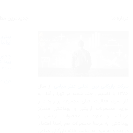
درباره ما
جدیدترین مط
ایران
هیچ
دیدگاهی
چجوری
برای
ثبت
بهترین
نشده
پیدا ک
عطر
ادکلن
ب
2 دیدگاه
مردانه
چ
2019
ا
از
م
فرق عط
نظر
س
شرکت بازرگانی
بین المللی عطر میامی
از سال
ایرانیان
هیچ
خ
چیست؟
دیدگاهی
را
۱۳۸۶ با تاسیس چند شعبه در تهران آغاز به
برای
ثبت
پ
فرق
نشده
ک
کار نمود، فعالیت اصلی مجموعه بر واردات و
عطر
زنانه
توزیع محصولات آرایشی و بهداشتی متمرکز
با
عطر
می‌باشد و علاوه بر محصولات آرایشی و
مردانه
بهداشتی، به عرضهٔ محصولات هم راستا اهتمام
ورزیده و به مرور به سایت خانه بازرگانی میامی