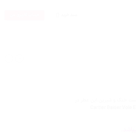
سبد خرید
حساب کاربری من
ت خنک و شیرین.این عطر در
تیر بیسر ول ادو تویلت-Cartier Baiser Vole Eau de
باشد.