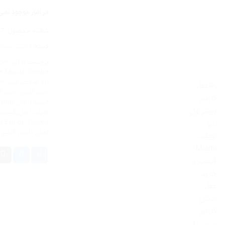
در انبار موجود نمی
شناسه محصول:
17
دسته:
آرایشی بهدا
برچسب:
ادکلن Cartier
e Eau de Toilette
ادو تویلت
,
خرید Cartier
خرید کارتیر
,
خرید ک
قیمت ادکلن Cartier اصل
تویلت اصل
,
قیمت Cartier اص
Eau de Toilette اصل
اصل
,
کارتیر
,
کارتیر