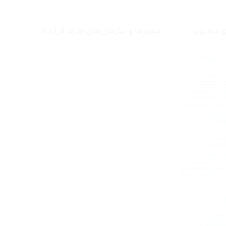
ای محبوب
مجوزها و سازمان‌های طرف قرارداد
Bvlg
لن بولگاری
ی
جیوانچی
کلن Bvlgari
وانچی
د جیوانچی
Givenchy
زارا
Z