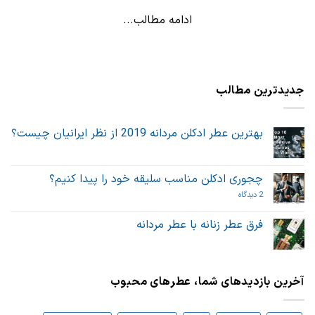
ادامه مطالب...
جدیدترین مطالب
بهترین عطر ادکلن مردانه 2019 از نظر ایرانیان چیست؟
هیچ
دیدگاهی
برای
ثبت
بهترین
نشده
چجوری ادکلن مناسب سلیقه خود را پیدا کنیم؟
عطر
ادکلن
برای
2 دیدگاه
مردانه
چجوری
2019
ادکلن
از
مناسب
فرق عطر زنانه با عطر مردانه
نظر
سلیقه
ایرانیان
هیچ
خود
چیست؟
دیدگاهی
را
برای
ثبت
پیدا
فرق
نشده
کنیم؟
عطر
آخرین بازدیدهای شما، عطرهای محبوب
زنانه
با
عطر
مردانه