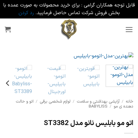
قابل توجه همکاران گرامی : برای خرید محصولات به صورت عمده با
بخش فروش شرکت تماس حاصل فرمایید.
رد کردن
Ski
t
conten
خانه
/
آرایشی بهداشتی و سلامت
/
لوازم شخصی برقی
/
اتو و حالت
دهنده ی مو
/
BABYLISS
اتو مو بابلیس نانو مدل ST3382