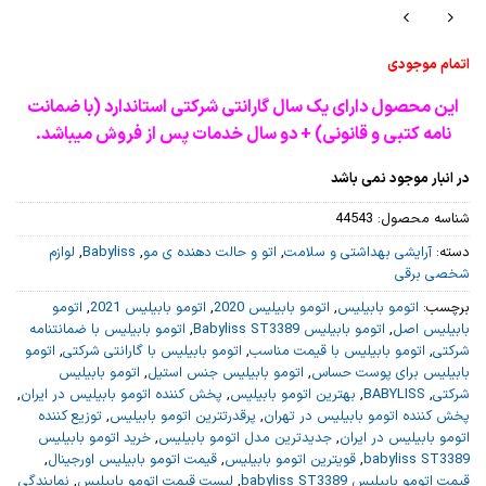
اتمام موجودی
این محصول دارای یک سال گارانتی شرکتی استاندارد (با ضمانت
نامه کتبی و قانونی) + دو سال خدمات پس از فروش میباشد.
در انبار موجود نمی باشد
شناسه محصول:
44543
دسته:
آرایشی بهداشتی و سلامت
,
اتو و حالت دهنده ی مو
,
Babyliss
,
لوازم
شخصی برقی
برچسب:
اتومو بابیلیس
,
اتومو بابیلیس 2020
,
اتومو بابیلیس 2021
,
اتومو
بابیلیس اصل
,
اتومو بابیلیس Babyliss ST3389
,
اتومو بابیلیس با ضمانتنامه
شرکتی
,
اتومو بابیلیس با قیمت مناسب
,
اتومو بابیلیس با گارانتی شرکتی
,
اتومو
بابیلیس برای پوست حساس
,
اتومو بابیلیس جنس استیل
,
اتومو بابیلیس
شرکتی
,
BABYLISS
,
بهترین اتومو بابیلیس
,
پخش کننده اتومو بابیلیس در ایران
,
پخش کننده اتومو بابیلیس در تهران
,
پرقدرتترین اتومو بابیلیس
,
توزیع کننده
اتومو بابیلیس در ایران
,
جدیدترین مدل اتومو بابیلیس
,
خرید اتومو بابیلیس
babyliss ST3389
,
قویترین اتومو بابیلیس
,
قیمت اتومو بابیلیس اورجینال
,
قیمت اتومو بابیلیس babyliss ST3389
,
لیست قیمت اتومو بابیلیس
,
نمایندگی