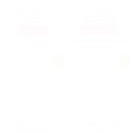
محصول
عطر ادکلن لالیک انکر نویر-
عطر ادکلن لالیک انکر نویر پور اله
انتخاب
Lalique Encre Noire
زنانه-Lalique Encre Noire Pour
شوند
Elle
8,580,000
تومان
قیمت
قیمت
5,610,000
تومان
اتمام موجودی
اصلی:
فعلی:
8,580,000 تومان
5,610,000 تومان.
افزودن به سبد خرید
اطلاعات بیشتر
بود.
-32%
-29%
عطر ادکلن لالیک انکر نویر اسپرت-
عطر ادکلن لالیک انکر نویر ای ال
Lalique Encre Noire Sport
اکستریم مردانه-lalique Encre