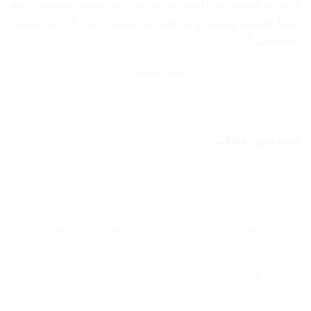
علاوه بر محصولات آرایشی و بهداشتی، به عرضهٔ محصولات هم
راستا اهتمام ورزیده و به مرور به سایت خانه بازرگانی میامی
افزوده می گردد.
ادامه مطالب...
جدیدترین مطالب
بهترین عطر ادکلن مردانه 2019 از نظر ایرانیان چیست؟
هیچ
دیدگاهی
برای
ثبت
بهترین
نشده
چجوری ادکلن مناسب سلیقه خود را پیدا کنیم؟
عطر
ادکلن
برای
2 دیدگاه
مردانه
چجوری
2019
ادکلن
از
مناسب
فرق عطر زنانه با عطر مردانه
نظر
سلیقه
ایرانیان
هیچ
خود
چیست؟
دیدگاهی
را
برای
ثبت
پیدا