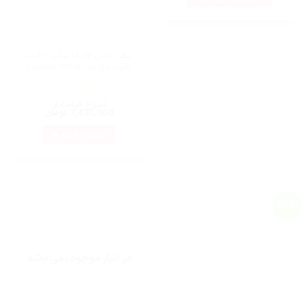
بود.
عطر ادکلن لالیک سفید-لالیک
وایت مردانه-Lalique White
5
نمره
از 5
شروع قیمت از:
7,430,000
تومان
انتخاب گزینه ها
این
محصول
دارای
انواع
-45%
مختلفی
می
باشد.
گزینه
در انبار موجود نمی باشد
ها
ممکن
است