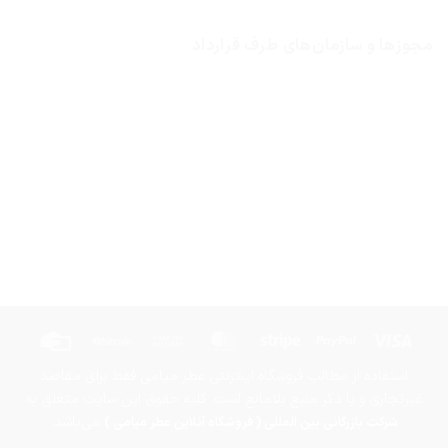
مجوزها و سازمان‌های طرف قرارداد
Credit
BitCoin
Cash
MasterCard
Stripe
PayPal
Visa
Card
On
استفاده از مطالب فروشگاه اینترنتی عطر میامی فقط برای مقاصد
Delivery
غیرتجاری و با ذکر منبع بلامانع است. کلیه حقوق این سایت متعلق به
می‌باشد.
شرکت بازرگانی بین المللی ( فروشگاه آنلاین عطر میامی )