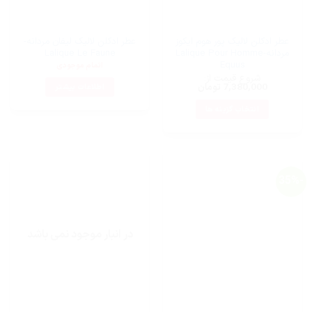
در
صفحه
محصول
عطر ادکلن لالیک پور هوم ایکوز
عطر ادکلن لالیک لیفان مردانه-
انتخاب
مردانه-Lalique Pour Homme
Lalique Le Faune
شوند
Equus
اتمام موجودی
شروع قیمت از:
7,380,000
تومان
اطلاعات بیشتر
انتخاب گزینه ها
این
محصول
دارای
انواع
-35%
مختلفی
می
باشد.
گزینه
در انبار موجود نمی باشد
ها
ممکن
است
در
صفحه