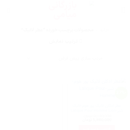
Ski
t
conten
خانه
/
محصولات برچسب خورده “عطر لالیک”
ترتیب نمایش
-27%
عطر ادکلن لالیک پور هوم-لالیک
شیر-Lalique Pour Homme Lion
8,100,000
تومان
قیمت
قیمت
5,880,000
تومان
اصلی:
فعلی:
8,100,000 تومان
5,880,000 تومان.
افزودن به سبد خرید