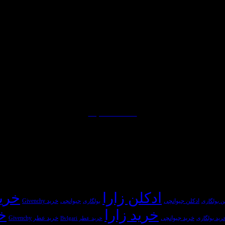
ا تاسیس چند شعبه در تهران آغاز به کار نمود، فعالیت اصلی مجموعه بر 
یده و به مرور به سایت خانه بازرگانی میامی افزوده می گردد.
ادامه مطالب...
ادکلن زارا
خرید a
ادکلن جیوانچی
جیوانچی
خرید Givenchy
ن بولگاری
بولگاری
خرید زارا
خر
خرید جیوانچی
خرید عطر Givenchy
رید بولگاری
خرید عطر Bvlgari