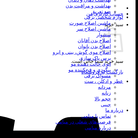
بهداشت و مراقبت بدن
ضد تعریق
حساب کاربری من
لوازم شخصی برقی
ماشین اصلاح صورت
سبد خرید
ماشین اصلاح سر
سشوار
اصلاح بدن آقایان
اصلاح بدن بانوان
اصلاح موی گوش، بینی و ابرو
برس پاک سازی
سبد خرید شما خالی است.
اتوی حالت دهنده مو
بیگودی و فر کننده مو
بازگشت به فروشگاه
مسواک برقی
عطر و ادکلن ، ست
مردانه
زنانه
حجم بالا
جیبی
درباره ما
تماس با میامی
فرصت‌های شغلی در میامی
درباره میامی