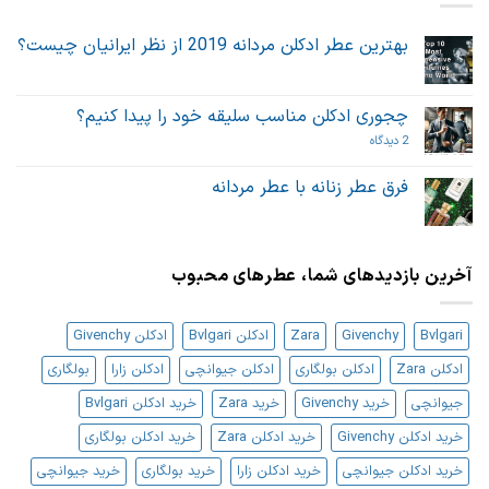
بهترین عطر ادکلن مردانه 2019 از نظر ایرانیان چیست؟
هیچ
دیدگاهی
برای
ثبت
بهترین
نشده
چجوری ادکلن مناسب سلیقه خود را پیدا کنیم؟
عطر
ادکلن
برای
2 دیدگاه
مردانه
چجوری
2019
ادکلن
از
مناسب
فرق عطر زنانه با عطر مردانه
نظر
سلیقه
ایرانیان
هیچ
خود
چیست؟
دیدگاهی
را
برای
ثبت
پیدا
فرق
نشده
کنیم؟
عطر
آخرین بازدیدهای شما، عطرهای محبوب
زنانه
با
عطر
مردانه
Bvlgari
Givenchy
Zara
ادکلن Bvlgari
ادکلن Givenchy
ادکلن Zara
ادکلن بولگاری
ادکلن جیوانچی
ادکلن زارا
بولگاری
جیوانچی
خرید Givenchy
خرید Zara
خرید ادکلن Bvlgari
خرید ادکلن Givenchy
خرید ادکلن Zara
خرید ادکلن بولگاری
خرید ادکلن جیوانچی
خرید ادکلن زارا
خرید بولگاری
خرید جیوانچی