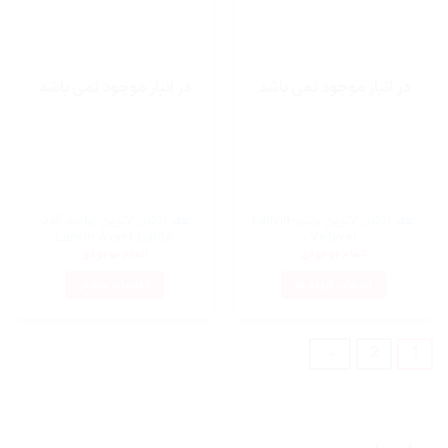
در انبار موجود نمی باشد
در انبار موجود نمی باشد
عطر ادکلن لانوین وتیور-Lanvin
عطر ادکلن لانوین آوانت گارد-
Lanvin Avant Garde
Vetyver
اتمام موجودی
اتمام موجودی
انتخاب گزینه ها
اطلاعات بیشتر
این
محصول
دارای
→
2
1
انواع
مختلفی
می
باشد.