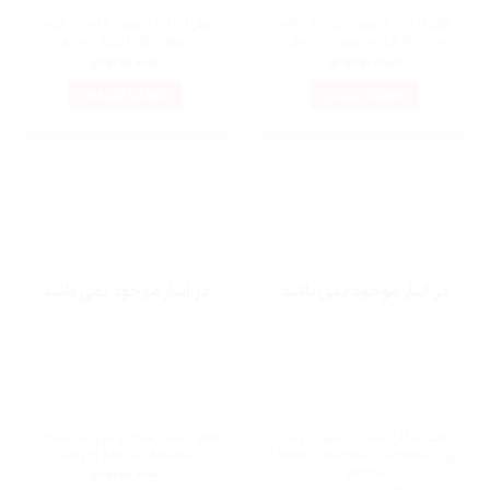
عطر ادکلن لانوین جین لا پلام-
عطر ادکلن لانوین اکلت د فلورز-
Lanvin Eclat de Fleurs
Lanvin Jeanne La Plume
اتمام موجودی
اتمام موجودی
اطلاعات بیشتر
انتخاب گزینه ها
این
محصول
دارای
انواع
مختلفی
می
باشد.
گزینه
در انبار موجود نمی باشد
در انبار موجود نمی باشد
ها
ممکن
است
در
صفحه
محصول
عطر ادکلن لانوین جین کوتور
عطر ادکلن لانوین می له ابسولو-
انتخاب
بیردی-Lanvin Jeanne Couture
Lanvin Me Le Absolu
شوند
Birdie
اتمام موجودی