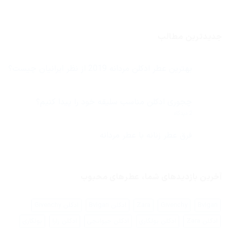
جدیدترین مطالب
بهترین عطر ادکلن مردانه 2019 از نظر ایرانیان چیست؟
هیچ
دیدگاهی
برای
ثبت
بهترین
نشده
چجوری ادکلن مناسب سلیقه خود را پیدا کنیم؟
عطر
ادکلن
برای
2 دیدگاه
مردانه
چجوری
2019
ادکلن
از
مناسب
فرق عطر زنانه با عطر مردانه
نظر
سلیقه
ایرانیان
هیچ
خود
چیست؟
دیدگاهی
را
برای
ثبت
پیدا
فرق
نشده
کنیم؟
عطر
آخرین بازدیدهای شما، عطرهای محبوب
زنانه
با
عطر
مردانه
Bvlgari
Givenchy
Zara
ادکلن Bvlgari
ادکلن Givenchy
ادکلن Zara
ادکلن بولگاری
ادکلن جیوانچی
ادکلن زارا
بولگاری