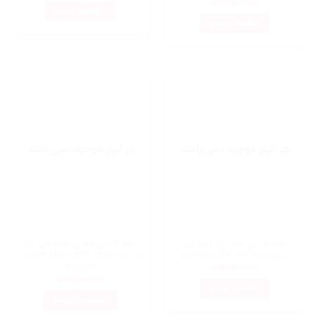
اتمام موجودی
اطلاعات بیشتر
اطلاعات بیشتر
در انبار موجود نمی باشد
در انبار موجود نمی باشد
عطر ادکلن لانوین اِ گرل این
عطر ادکلن لانوین ماری می لاو
کپری-Lanvin A Girl In Capri
ادیشن-Lanvin Marry Me! Love
Edition
اتمام موجودی
اتمام موجودی
اطلاعات بیشتر
انتخاب گزینه ها