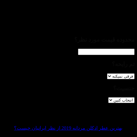
فیـــلتــــرها
درصورت تمایل جهت تسریع در انتخاب، می‌توانید از فیلترهای ذیل استف
محدوده قیمت مورد نظر؟
تم رایحه؟
جنسیت؟
آخرین بازدیدهای شما
03
اردیبهشت
هیچ
بهترین عطر ادکلن مردانه 2019 از نظر ایرانیان چیست؟
16
دیدگاهی