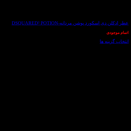
در انبار موجود نمی باشد
عطر ادکلن دی اسکورد پوشن مردانه-DSQUARED² POTION
اتمام موجودی
انتخاب گزینه ها
این
محصول
دارای
انواع
مختلفی
می
باشد.
گزینه
ها
ممکن
است
در
صفحه
محصول
انتخاب
شوند