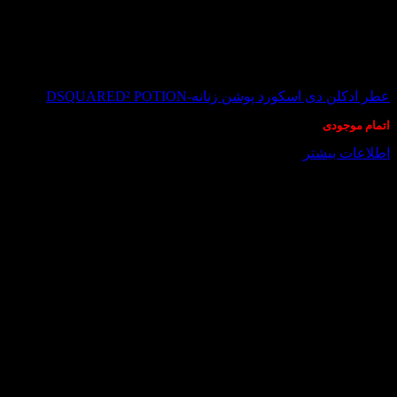
در انبار موجود نمی باشد
عطر ادکلن دی اسکورد پوشن زنانه-DSQUARED² POTION
اتمام موجودی
اطلاعات بیشتر