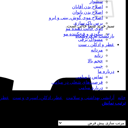
سشوار
اصلاح بدن آقایان
اصلاح بدن بانوان
اصلاح موی گوش، بینی و ابرو
برس پاک سازی
سبد خرید شما خالی است.
اتوی حالت دهنده مو
بیگودی و فر کننده مو
بازگشت به فروشگاه
مسواک برقی
عطر و ادکلن ، ست
مردانه
زنانه
حجم بالا
جیبی
درباره ما
تماس با میامی
فرصت‌های شغلی در میامی
درباره میامی
خانه
/
آرایشی بهداشتی و سلامت
/
عطر، ادکلن، اسپری و ست
/
عطر و
ترتیب نمایش
نمایش 1–12 از 17 نتیجه