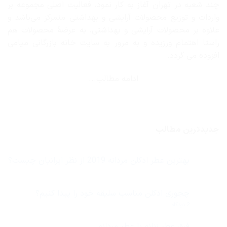
چند شعبه در تهران آغاز به کار نمود، فعالیت اصلی مجموعه بر
واردات و توزیع محصولات آرایشی و بهداشتی متمرکز می‌باشد و
علاوه بر محصولات آرایشی و بهداشتی، به عرضهٔ محصولات هم
راستا اهتمام ورزیده و به مرور به سایت خانه بازرگانی میامی
افزوده می گردد.
ادامه مطالب...
جدیدترین مطالب
بهترین عطر ادکلن مردانه 2019 از نظر ایرانیان چیست؟
هیچ
دیدگاهی
برای
ثبت
بهترین
نشده
چجوری ادکلن مناسب سلیقه خود را پیدا کنیم؟
عطر
ادکلن
برای
2 دیدگاه
مردانه
چجوری
2019
ادکلن
از
مناسب
فرق عطر زنانه با عطر مردانه