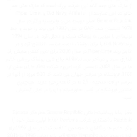
از مارک های چند گانه این شرکت بزرگ است که مارک های هم
خانواده اش عبارتند از : Old Navy, Athleta و Piper Lime.
Banana Republic اصلی توسط مل و پاتریشیا زیگلر در سال
1978 تاسیس شد. GAP در سال 1983 این برند را خرید و خط
تولید آن را تبدیل به پوشاک شیک و مجلل کرد. در سال 1994
برند Old Navy را برای پوشاک قیمت مناسب افتتاح کرد و در
ادامه برند Piper Lime در سال 2006 برای لاین کفش هایش راه
اندازی نمود و در آخر برند Athleta برای لاین پوشاک ورزشی خانم
ها در سال 2009 تاسیس کرد. امروزه شرکت Gap، دارای بیش از
3100 فروشگاه در سراسر جهان می باشد که 500 مورد از آنها در
سراسر ایالات متحده ، 26 تا در کانادا وجود دارند. همچنین
چندین فروشگاه در آسیا، خاورمیانه و اروپا در حال گسترش
است.
عطر بنانا ریپابلیک-ادکلن Banana Republic عطرهای Banana
Republic با همکاری شرکت Inter Parfums اولین عطر خود را
برای خانم ها و آقایان با مضمون ” کلاسیک “، در سال 1995 راه
اندازی نمود. برند Banana Republicدر بازه زمانی 1995 تا 2016