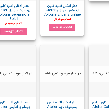
حصول
عطر ادکلن آتلیه کلون
عطر ادکلن آتلیه کلون
رای
اینسنس جینهی-Atelier
برگاموت سولیل-r
ologne Bergamote
Cologne Encens Jinhae
واع
Soleil
اتمام موجودی
تلفی
اتمام موجودی
ی
انتخاب گزینه ها
انتخاب گزینه ها
شد.
این
این
ینه
محصول
محصول
دارای
دارای
مکن
انواع
انواع
ست
مختلفی
مختلفی
می
می
فحه
باشد.
باشد.
حصول
گزینه
د نمی باشد
در انبار موجود نمی باشد
در انبار موجود نمی ب
گزینه
تخاب
ها
ها
ند
ممکن
ممکن
است
است
در
در
صفحه
 کلون پایور
عطر ادکلن آتلیه کلون
عطر ادکلن آتلیه کلون
صفحه
محصول
Atelier Cologne
پسیفیک لایم-Atelier
پوملو پارادایس-r