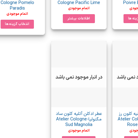
محصول
Cologne Pomelo
Cologne Pacific Lime
Poivre 
انتخاب
Paradis
جودی
اتمام موجودی
انتخاب
شوند
اتمام موجودی
شوند
ینه ها
اطلاعات بیشتر
انتخاب گزینه ها
ن
این
حصول
محصول
رای
دارای
واع
انواع
تلفی
مختلفی
ی
می
شد.
باشد.
ینه
د نمی باشد
در انبار موجود نمی باشد
گزینه
ها
مکن
ممکن
ست
است
در
فحه
یه کلون رز
عطر ادکلن آتلیه کلون ساد
صفحه
حصول
Atelier Colog
مگنولیا-Atelier Cologne
محصول
Sud Magnolia
Rose
تخاب
جودی
اتمام موجودی
انتخاب
ند