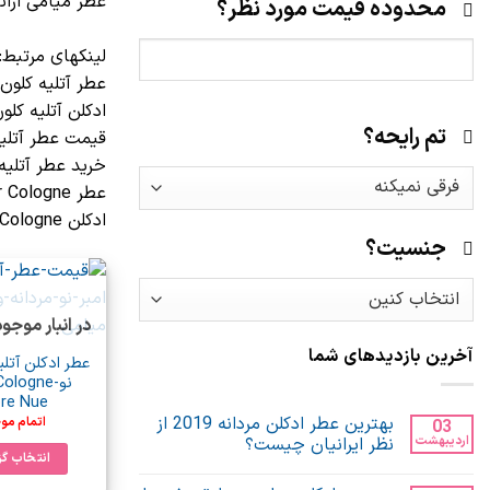
عطر میامی ارائه
محدوده قیمت مورد نظر؟
لینکهای مرتبط:
عطر آتلیه کلون
ادکلن آتلیه کلو
تم رایحه؟
قیمت عطر آتلیه
خرید عطر آتلیه
عطر Atelier Cologne
ادکلن Atelier Cologne
جنسیت؟
در انبار موجو
آخرین بازدیدهای شما
عطر ادکلن آتلی
نو-ologne
re Nue
بهترین عطر ادکلن مردانه 2019 از
اتمام مو
03
اردیبهشت
نظر ایرانیان چیست؟
انتخاب گز
هیچ
دیدگاهی
ای