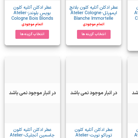
عطر ادکلن آتلیه کلون بلانچ
عطر ادکلن آتلیه کلون
Atelie
ایمورتل-Atelier Cologne
بویس بلوندز-Atelier
Cologne Bois Blonds
Blanche Immortelle
C
اتمام موجودی
اتمام موجودی
انتخاب گزینه ها
انتخاب گزینه ها
این
این
محصول
محصول
دارای
دارای
انواع
انواع
مختلفی
مختلفی
می
می
باشد.
باشد.
گزینه
گزینه
اشد
در انبار موجود نمی باشد
در انبار موجود نمی باشد
ها
ها
ممکن
ممکن
است
است
در
در
صفحه
صفحه
عطر ادکلن آتلیه کلون
عطر ادکلن آتلیه کلون
محصول
محصول
Atelie
توباکو نویت-Atelier
جاسمین آنجلیک-Atelier