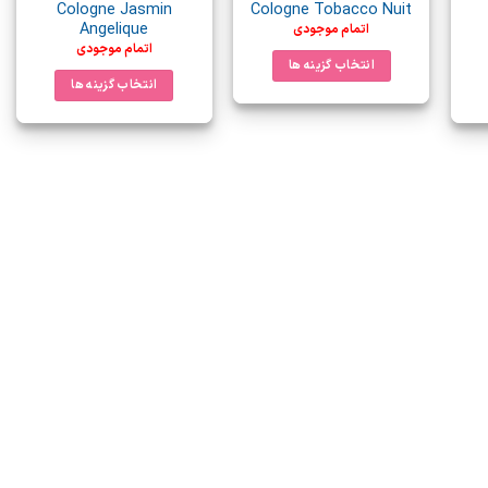
Cologne Jasmin
Cologne Tobacco Nuit
انتخاب
انتخاب
Angelique
اتمام موجودی
شوند
شوند
اتمام موجودی
انتخاب گزینه ها
انتخاب گزینه ها
این
این
محصول
محصول
دارای
دارای
انواع
انواع
مختلفی
مختلفی
می
می
باشد.
باشد.
گزینه
گزینه
ها
ها
ممکن
ممکن
است
است
در
در
صفحه
صفحه
محصول
محصول
انتخاب
انتخاب
شوند