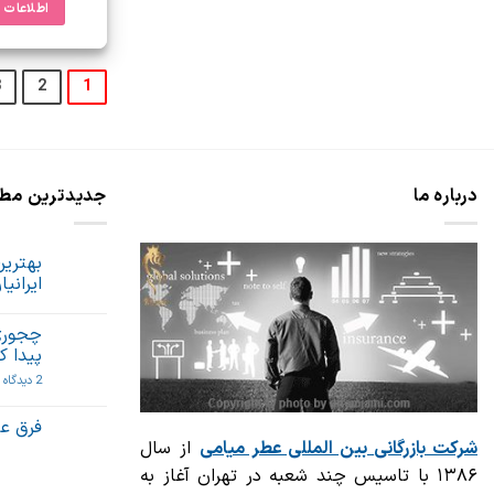
اطلاعات 
3
2
1
درباره ما
جدیدترین مط
ایران
هیچ
دیدگاهی
چجوری
برای
ثبت
بهترین
نشده
پیدا ک
عطر
ادکلن
ب
2 دیدگاه
مردانه
چ
2019
ا
از
م
فرق عط
نظر
س
شرکت بازرگانی
بین المللی عطر میامی
از سال
ایرانیان
هیچ
خ
چیست؟
دیدگاهی
را
۱۳۸۶ با تاسیس چند شعبه در تهران آغاز به
برای
ثبت
پ
فرق