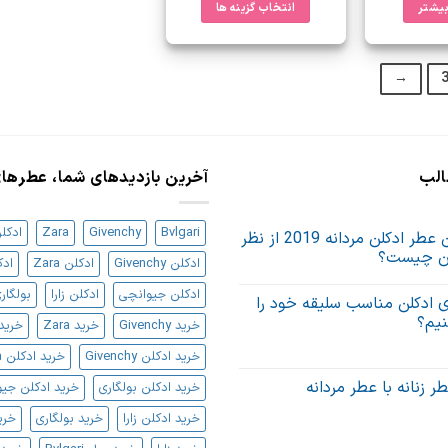
شوند
بیشتر
انتخاب گزینه ها
این
محصول
→
دارای
انواع
مختلفی
می
باشد.
الب
آخرین بازدیدهای شما، عطره
گزینه
ها
Bvlgari
Givenchy
Zara
ادکلن ari
بهترین عطر ادکلن مردانه 2019 از نظر
ممکن
یان چیست؟
است
ادکلن Givenchy
ادکلن Zara
ادک
در
ادکلن جیوانچی
ادکلن زارا
بولگار
 ادکلن مناسب سلیقه خود را
صفحه
نیم؟
خرید Givenchy
خرید Zara
خرید اد
محصول
رای
انتخاب
خرید ادکلن Givenchy
خرید ادکلن Zara
جوری
دکلن
شوند
ناسب
ر زنانه با عطر مردانه
خرید ادکلن بولگاری
خرید ادکلن جی
لیقه
ود
خرید ادکلن زارا
خرید بولگاری
خری
یدا