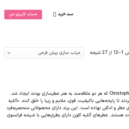
سبد خرید
حساب کاربری من
27 نتیجه
برند «آتلیه کلون» (Atelier Cologne) توسط خانم Sylvie Ganter و آقای Christopher Cervasel که هر دو علاقه‌مند به هنر عطرسازی بودند ایجاد شد.
 تا رایحه‌هایی باکیفیت، قوی، ملایم و زیبا را خلق کنند. «آتلیه
) یک خانه عطر امریکایی است که از سال 2010 قدم به دنیای عطر و ادکلن نهاده است. این برند دارای محصولاتی منحصربه‌فرد
دت هستند. عطرهای آتلیه کلون دارای بطری‌هایی با شیشه فرانسوی