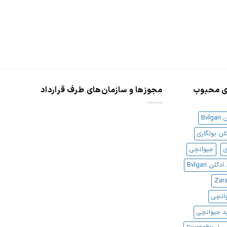
شوند
ای محبوب
مجوزها و سازمان‌های طرف قرارداد
Bvlg
لن بولگاری
ی
جیوانچی
کلن Bvlgari
وانچی
د جیوانچی