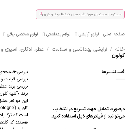
Ski
t
جستجو
conten
برای:
صفحه اصلی
لوازم آرایشی
لوازم بهداشتی
لوازم شخصی برقی
خانه
/
آرایشی بهداشتی و سلامت
/
عطر، ادکلن، اسپری 
کولون
فیـــلتــــرها
بررسی-قیمت-و-خرید-ع
بررسی قیمت و خرید ع
بررسی برند عطر ادکلن آ
این دو نفر عشق 
درصورت تمایل جهت تسریع در انتخاب،
است که ترکیبات
می‌توانید از فیلترهای ذیل استفاده کنید.
هستند که کلاه