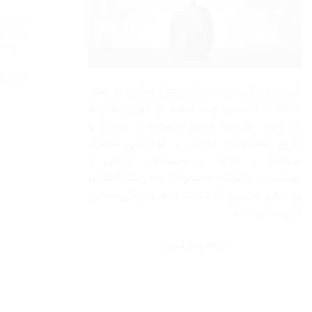
هیچ
دیدگاهی
چجوری
برای
ثبت
بهترین
نشده
پیدا ک
عطر
ادکلن
ب
2 دیدگاه
مردانه
چ
2019
ا
از
م
فرق عط
نظر
س
شرکت بازرگانی
بین المللی عطر میامی
از سال
ایرانیان
هیچ
خ
چیست؟
دیدگاهی
را
۱۳۸۶ با تاسیس چند شعبه در تهران آغاز به
برای
ثبت
پ
فرق
نشده
ک
کار نمود، فعالیت اصلی مجموعه بر واردات و
عطر
زنانه
توزیع محصولات آرایشی و بهداشتی متمرکز
با
عطر
می‌باشد و علاوه بر محصولات آرایشی و
مردانه
بهداشتی، به عرضهٔ محصولات هم راستا اهتمام
ورزیده و به مرور به سایت خانه بازرگانی میامی
افزوده می گردد.
ادامه مطالب...