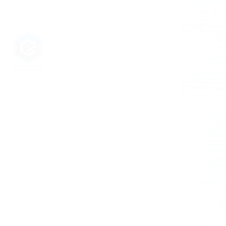
ی
جیوانچی
کلن Bvlgari
وانچی
د جیوانچی
Givenchy
زارا
Z
ن جیوانچی
ی