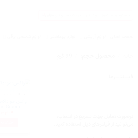
Ski
t
جستجو
conten
برای:
صفحه اصلی
لوازم آرایشی
لوازم بهداشتی
لوازم شخصی برقی
خانه
/
محصول حجم:
/
99 گرم
فیـــلتــــرها
در انبار موجو
nd Groom
اتمام مو
درصورت تمایل جهت تسریع در انتخاب،
اطلاعات 
می‌توانید از فیلترهای ذیل استفاده کنید.