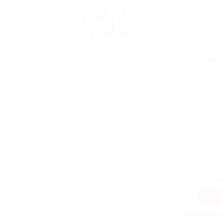
عطر و ادکلن ، ست
درباره ما
د نمی باشد
واکس مو داکس مدل-DAX
Wave A
جودی
بیشتر