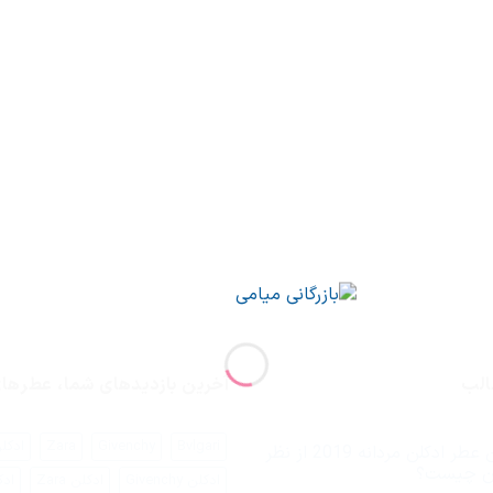
الب
آخرین بازدیدهای شما، عطره
Bvlgari
Givenchy
Zara
ادکلن ari
بهترین عطر ادکلن مردانه 2019 از نظر
یان چیست؟
ادکلن Givenchy
ادکلن Zara
ادک