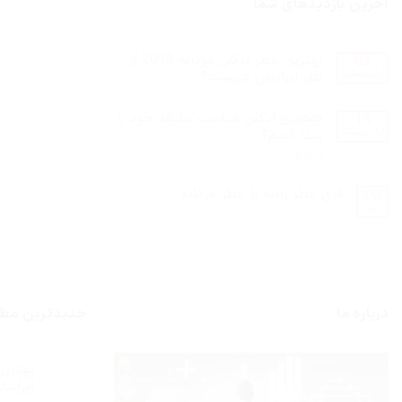
آخرین بازدیدهای شما
بهترین عطر ادکلن مردانه 2019 از
03
اردیبهشت
نظر ایرانیان چیست؟
هیچ
دیدگاهی
چجوری ادکلن مناسب سلیقه خود را
16
برای
ثبت
بهترین
نشده
اردیبهشت
پیدا کنیم؟
عطر
ادکلن
برای
2 دیدگاه
مردانه
چجوری
2019
ادکلن
از
مناسب
فرق عطر زنانه با عطر مردانه
08
نظر
سلیقه
دی
ایرانیان
هیچ
خود
چیست؟
دیدگاهی
را
برای
ثبت
پیدا
فرق
نشده
کنیم؟
عطر
زنانه
با
عطر
مردانه
درباره ما
جدیدترین مط
ایران