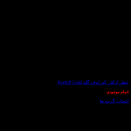
در انبار موجود نمی باشد
عطر ادکلن کورلوف گلد-Korloff Gold
اتمام موجودی
انتخاب گزینه ها
این
محصول
دارای
انواع
مختلفی