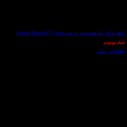
در انبار موجود نمی باشد
عطر ادکلن کورلوف سبز پاریس-Korloff Paris KN⁰ I Green
اتمام موجودی
اطلاعات بیشتر