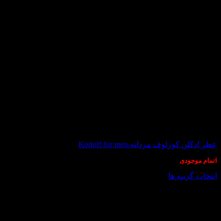
در انبار موجود نمی باشد
عطر ادکلن کورلوف مردانه-Korloff for men
اتمام موجودی
انتخاب گزینه ها
این
محصول
دارای
انواع