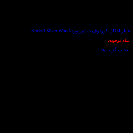
در انبار موجود نمی باشد
عطر ادکلن کورلوف سیلور وود-Korloff Silver Wood
اتمام موجودی
انتخاب گزینه ها
این
محصول
دارای
انواع
مختلفی
می
باشد.
گزینه
ها
ممکن
است
در
صفحه
محصول