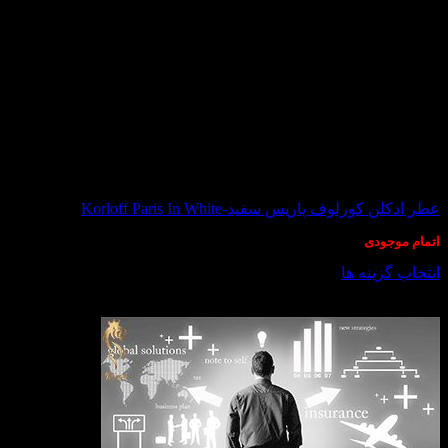
در انبار موجود نمی باشد
عطر ادکلن کورلوف پاریس سفید-Korloff Paris In White
اتمام موجودی
انتخاب گزینه ها
این
درباره ما
محصول
دارای
انواع
مختلفی
می
باشد.
گزینه
ها