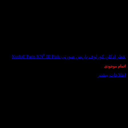
در انبار موجود نمی باشد
عطر ادکلن کورلوف پاریس صورتی-Korloff Paris KN⁰ III Pink
اتمام موجودی
اطلاعات بیشتر