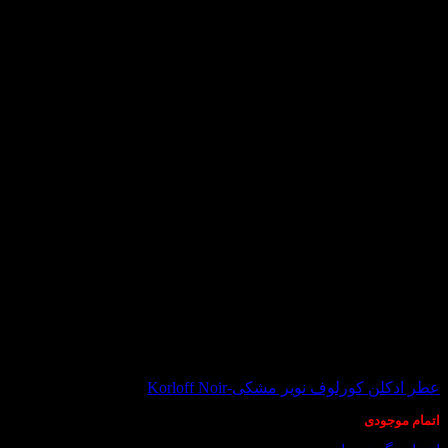
در انبار موجود نمی باشد
عطر ادکلن کورلوف نویر مشکی-Korloff Noir
اتمام موجودی