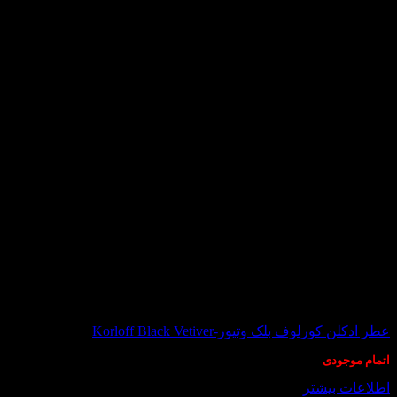
انتخاب
شوند
در انبار موجود نمی باشد
عطر ادکلن کورلوف بلک وتیور-Korloff Black Vetiver
اتمام موجودی
اطلاعات بیشتر