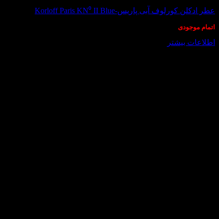
عطر ادکلن کورلوف آبی پاریس-Korloff Paris KN⁰ II Blue
اتمام موجودی
اطلاعات بیشتر