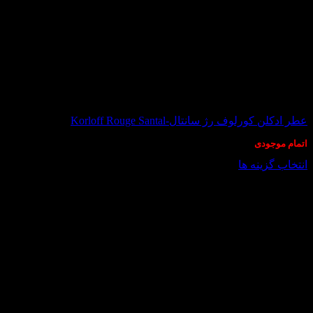
در انبار موجود نمی باشد
عطر ادکلن کورلوف رژ سانتال-Korloff Rouge Santal
اتمام موجودی
انتخاب گزینه ها
این
محصول
دارای
انواع
مختلفی
می
باشد.
گزینه
ها
ممکن
است