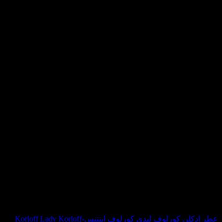
در
صفحه
محصول
انتخاب
شوند
در انبار موجود نمی باشد
عطر ادکلن کورلوف لیدی کورلوف اینتنس-Korloff Lady Korloff