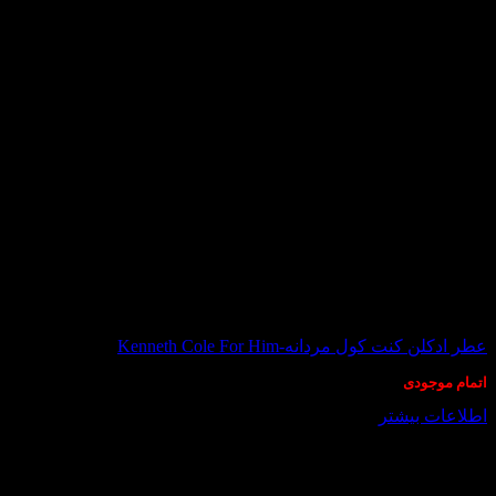
دارای
انواع
مختلفی
می
باشد.
گزینه
ها
ممکن
است
در
صفحه
محصول
انتخاب
شوند
در انبار موجود نمی باشد
عطر ادکلن کنت کول مردانه-Kenneth Cole For Him
اتمام موجودی
اطلاعات بیشتر