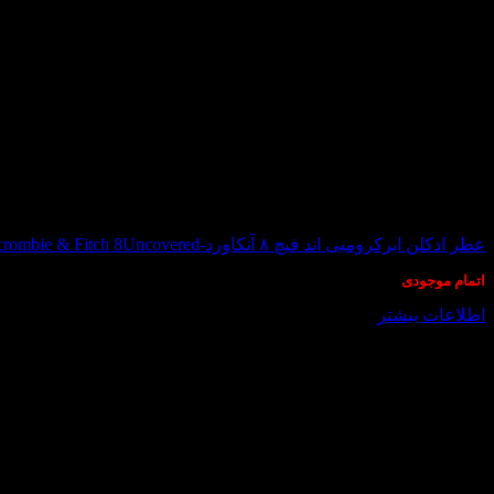
در انبار موجود نمی باشد
عطر ادکلن ابرکرومبی اند فیچ ۸ آنکاورد-Abercrombie & Fitch 8Uncovered
اتمام موجودی
اطلاعات بیشتر