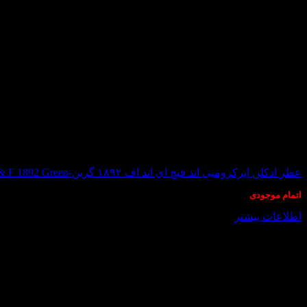
در انبار موجود نمی باشد
عطر ادکلن ابرکرومبی اند فیچ ای اند اف ۱۸۹۲ گرین-Abercrombie & Fitch A & F 1892 Green
اتمام موجودی
اطلاعات بیشتر