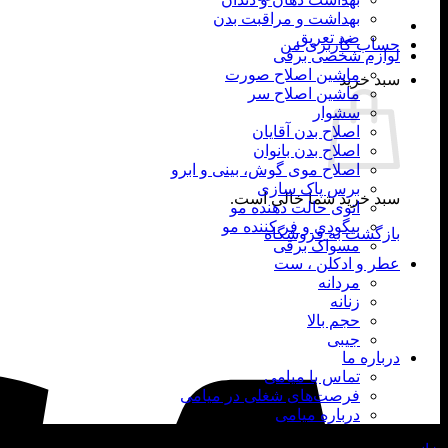
بهداشت و مراقبت بدن
ضد تعریق
حساب کاربری من
لوازم شخصی برقی
ماشین اصلاح صورت
سبد خرید
ماشین اصلاح سر
سشوار
اصلاح بدن آقایان
اصلاح بدن بانوان
اصلاح موی گوش، بینی و ابرو
برس پاک سازی
سبد خرید شما خالی است.
اتوی حالت دهنده مو
بیگودی و فر کننده مو
بازگشت به فروشگاه
مسواک برقی
عطر و ادکلن ، ست
مردانه
زنانه
حجم بالا
جیبی
درباره ما
تماس با میامی
فرصت‌های شغلی در میامی
درباره میامی